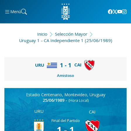
Menú
Inicio
Selección Mayor
Uruguay 1 - CA Independiente 1 (25/06/1989)
1 - 1
CAI
URU
Amistoso
Estadio Centenario, Montevideo, Uruguay
25/06/1989 -
(Hora Local)
URU
CAI
Final del Partido
1 - 1