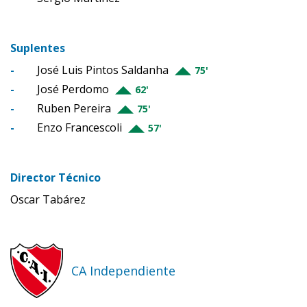
Suplentes
-
José Luis Pintos Saldanha
75'
-
José Perdomo
62'
-
Ruben Pereira
75'
-
Enzo Francescoli
57'
Director Técnico
Oscar Tabárez
CA Independiente