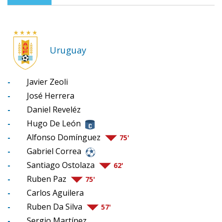
Uruguay
-
Javier Zeoli
-
José Herrera
-
Daniel Reveléz
-
Hugo De León
-
Alfonso Domínguez
75'
-
Gabriel Correa
-
Santiago Ostolaza
62'
-
Ruben Paz
75'
-
Carlos Aguilera
-
Ruben Da Silva
57'
-
Sergio Martínez