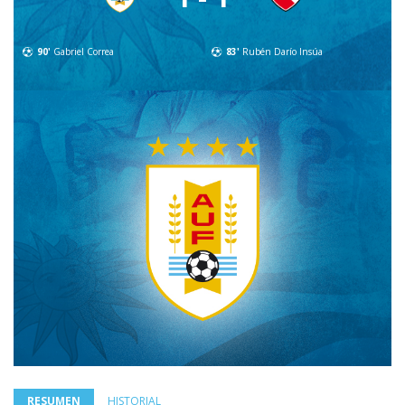
90'
Gabriel Correa
83'
Rubén Darío Insúa
RESUMEN
HISTORIAL