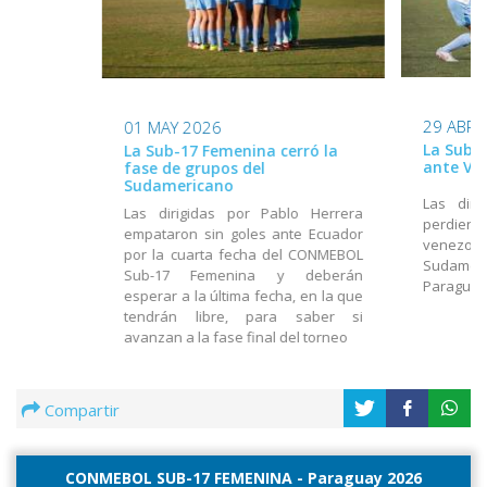
29 ABR 
01 MAY 2026
La Sub-
La Sub-17 Femenina cerró la
ante Ve
fase de grupos del
Sudamericano
Las diri
Las dirigidas por Pablo Herrera
perdiero
empataron sin goles ante Ecuador
venezolan
por la cuarta fecha del CONMEBOL
Sudamer
Sub-17 Femenina y deberán
Paragua
esperar a la última fecha, en la que
tendrán libre, para saber si
avanzan a la fase final del torneo
Compartir
CONMEBOL SUB-17 FEMENINA - Paraguay 2026