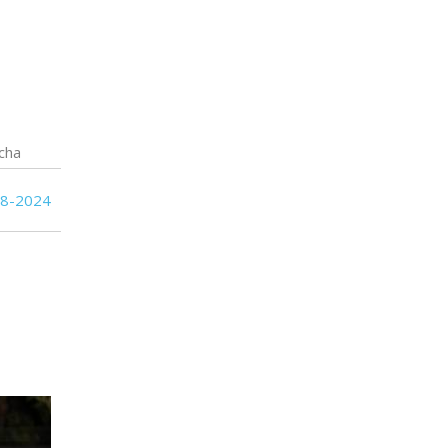
19
18
Oriental de La Paz
19
19
Cerro Largo
16
19
Boston River
cha
15
19
Albion
08-2024