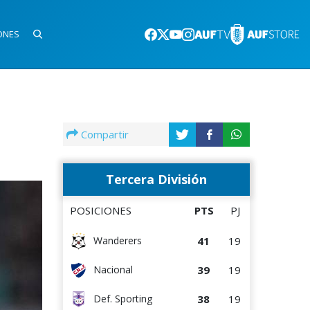
ONES
Compartir
Tercera División
POSICIONES
PTS
PJ
41
19
Wanderers
39
19
Nacional
38
19
Def. Sporting