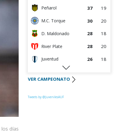
37
19
Peñarol
30
20
M.C. Torque
28
18
D. Maldonado
28
20
River Plate
26
18
Juventud
25
19
Progreso
VER CAMPEONATO
25
19
Racing
25
19
Colón
Tweets by @JuvenilesAUF
23
19
Liverpool
23
20
La Luz
los días 
19
19
Central Español