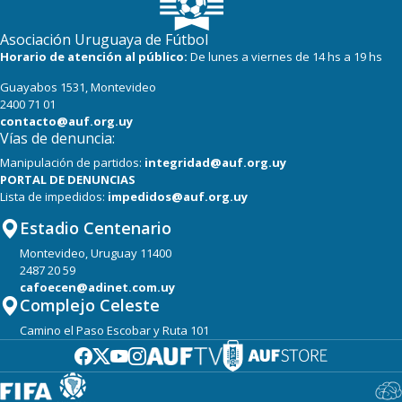
19
19
Cerro Largo
Asociación Uruguaya de Fútbol
16
19
Boston River
Horario de atención al público:
De lunes a viernes de 14 hs a 19 hs
Guayabos 1531, Montevideo
15
19
Albion
2400 71 01
contacto@auf.org.uy
Vías de denuncia:
Manipulación de partidos:
integridad@auf.org.uy
PORTAL DE DENUNCIAS
Lista de impedidos:
impedidos@auf.org.uy
Estadio Centenario
Montevideo, Uruguay 11400
2487 20 59
cafoecen@adinet.com.uy
Complejo Celeste
Camino el Paso Escobar y Ruta 101