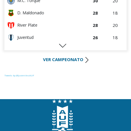
30
20
M.C. Torque
28
18
D. Maldonado
28
20
River Plate
26
18
Juventud
25
19
Progreso
VER CAMPEONATO
25
19
Racing
25
19
Colón
Tweets by @JuvenilesAUF
23
19
Liverpool
23
20
La Luz
19
19
Central Español
19
18
Oriental de La Paz