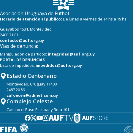
19
19
Cerro Largo
Asociación Uruguaya de Fútbol
16
19
Boston River
Horario de atención al público:
De lunes a viernes de 14 hs a 19 hs
Guayabos 1531, Montevideo
15
19
Albion
2400 71 01
contacto@auf.org.uy
Vías de denuncia:
Manipulación de partidos:
integridad@auf.org.uy
PORTAL DE DENUNCIAS
Lista de impedidos:
impedidos@auf.org.uy
Estadio Centenario
Montevideo, Uruguay 11400
2487 20 59
cafoecen@adinet.com.uy
Complejo Celeste
Camino el Paso Escobar y Ruta 101