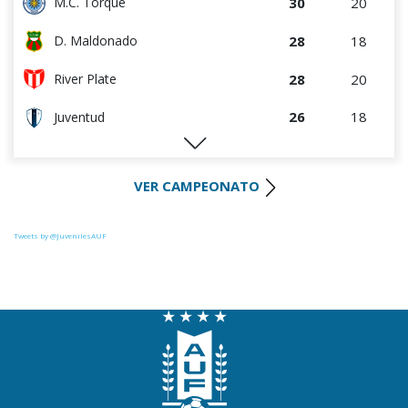
30
20
M.C. Torque
28
18
D. Maldonado
28
20
River Plate
26
18
Juventud
25
19
Progreso
VER CAMPEONATO
25
19
Racing
25
19
Colón
Tweets by @JuvenilesAUF
23
19
Liverpool
23
20
La Luz
19
19
Central Español
19
18
Oriental de La Paz