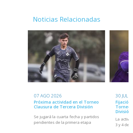
Noticias Relacionadas
07 AGO 2026
30 JUL 
Próxima actividad en el Torneo
Fijación
Clausura de Tercera División
Torneo 
División
Se jugará la cuarta fecha y partidos
La activi
pendientes de la primera etapa
3 y 4 de 