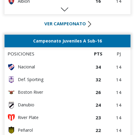
16
14
Albion
16
14
Rentistas
VER CAMPEONATO
16
15
Racing
16
14
River Plate
Campeonato Juveniles A Sub-16
14
14
Liverpool
POSICIONES
PTS
PJ
14
14
Danubio
34
14
Nacional
14
14
D. Maldonado
32
14
Def. Sporting
8
14
Bella Vista
26
14
Boston River
2
15
Juventud
24
14
Danubio
23
14
River Plate
22
14
Peñarol