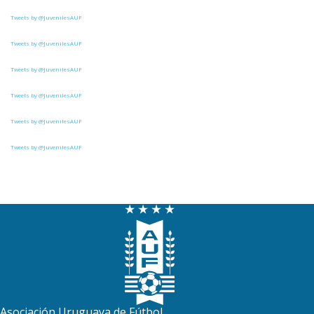
Tweets by @JuvenilesAUF
6
14
Bella Vista
Tweets by @JuvenilesAUF
4
14
Juventud
Tweets by @JuvenilesAUF
Tweets by @JuvenilesAUF
Tweets by @JuvenilesAUF
Tweets by @JuvenilesAUF
Asociación Uruguaya de Fútbol