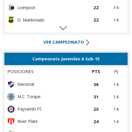
22
14
Liverpool
22
14
D. Maldonado
20
14
Racing
VER CAMPEONATO
17
14
M.C. Torque
17
14
Wanderers
Campeonato Juveniles A Sub-15
15
14
Paysandú FC
POSICIONES
PTS
PJ
12
14
Albion
36
14
Nacional
12
14
Bella Vista
31
14
M.C. Torque
9
14
Rentistas
25
14
Paysandú FC
8
14
Juventud
24
14
River Plate