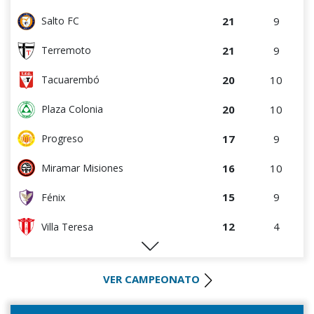
9
3
Artigas
21
9
Salto FC
8
4
Villa Teresa
21
9
Terremoto
8
5
Central Español
20
10
Tacuarembó
6
5
Cerro Largo
20
10
Plaza Colonia
6
9
La Luz
17
9
Progreso
4
4
Cerro
16
10
Miramar Misiones
4
9
Estudiantes del Plata
15
9
Fénix
0
0
Canadian
12
4
Villa Teresa
0
0
Rampla Juniors
11
11
Oriental de La Paz
0
5
Deportivo CEM
VER CAMPEONATO
10
9
Atenas de San Carlos
0
9
Atenas de San Carlos