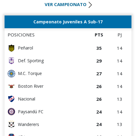
0
0
Rampla Juniors
VER CAMPEONATO
20
15
Rentistas
0
0
Canadian
19
15
Bella Vista
Campeonato Juveniles A Sub-17
0
9
Estudiantes del Plata
16
15
M.C. Torque
POSICIONES
PTS
PJ
14
14
D. Maldonado
35
14
Peñarol
13
15
Danubio
29
14
Def. Sporting
11
14
Paysandú FC
27
14
M.C. Torque
6
15
Juventud
26
14
Boston River
26
13
Nacional
24
14
Paysandú FC
24
13
Wanderers