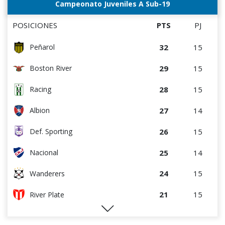
9
3
DEPORTIVO LSM
Campeonato Juveniles A Sub-19
0
4
Liffa
9
9
La Luz
POSICIONES
PTS
PJ
7
3
Artigas
32
15
Peñarol
7
4
Colón
29
15
Boston River
6
4
Cerro
28
15
Racing
5
10
Cerrito
27
14
Albion
5
10
Durazno
26
15
Def. Sporting
2
4
Deportivo CEM
25
14
Nacional
2
4
Cerro Largo
24
15
Wanderers
1
4
Central Español
21
15
River Plate
1
4
Liffa
20
15
Liverpool