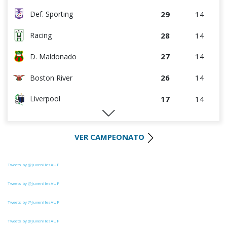
8
14
Juventud
29
14
Def. Sporting
28
14
Racing
27
14
D. Maldonado
26
14
Boston River
17
14
Liverpool
16
14
M.C. Torque
VER CAMPEONATO
15
14
Albion
15
14
River Plate
Tweets by @JuvenilesAUF
14
14
Paysandú FC
Tweets by @JuvenilesAUF
Tweets by @JuvenilesAUF
10
14
Wanderers
Tweets by @JuvenilesAUF
9
14
Rentistas