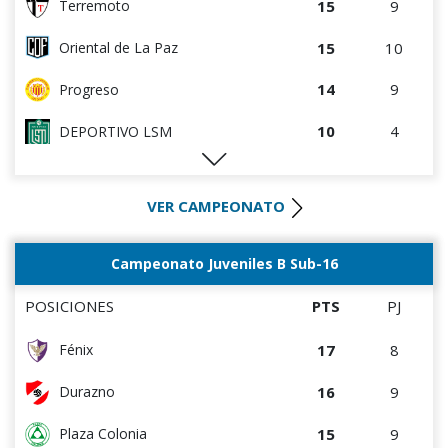
15
9
Terremoto
4
5
Central Español
15
10
Oriental de La Paz
2
3
Cerro
14
9
Progreso
2
9
Atenas de San Carlos
10
4
DEPORTIVO LSM
1
4
Liffa
10
5
Artigas
0
0
Rampla Juniors
VER CAMPEONATO
10
8
Salto FC
0
0
Canadian
9
9
Estudiantes del Plata
Campeonato Juveniles B Sub-16
0
5
Deportivo CEM
8
4
Villa Teresa
POSICIONES
PTS
PJ
8
5
Colón
17
8
Fénix
8
5
Cerro Largo
16
9
Durazno
8
10
Cerrito
15
9
Plaza Colonia