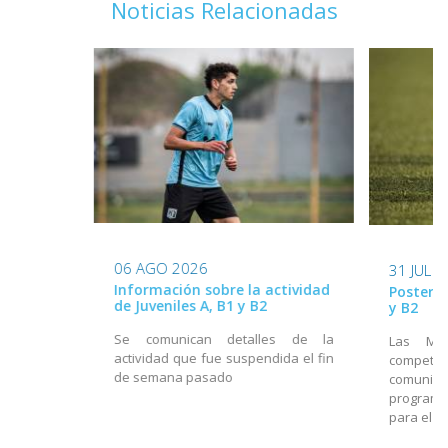
Noticias Relacionadas
06 AGO 2026
31 JUL 
Información sobre la actividad
Posterga
de Juveniles A, B1 y B2
y B2
Se comunican detalles de la
Las Mes
actividad que fue suspendida el fin
compet
de semana pasado
comunica
programa
para el f