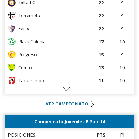
22
9
Salto FC
7
9
Tacuarembó
22
9
Terremoto
6
3
DEPORTIVO LSM
22
9
Fénix
6
3
Cerro
17
10
Plaza Colonia
4
4
Villa Teresa
15
9
Progreso
3
3
Artigas
13
10
Cerrito
3
8
Atenas de San Carlos
11
10
Tacuarembó
1
4
Deportivo CEM
10
5
Colón
0
0
Rampla Juniors
VER CAMPEONATO
10
10
Durazno
0
0
Canadian
10
11
Oriental de La Paz
Campeonato Juveniles B Sub-14
0
3
Liffa
9
3
DEPORTIVO LSM
POSICIONES
PTS
PJ