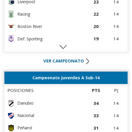
23
14
Liverpool
22
14
Racing
20
14
Boston River
19
14
Def. Sporting
19
14
Peñarol
VER CAMPEONATO
17
14
Danubio
17
14
Rentistas
Campeonato Juveniles A Sub-14
15
14
D. Maldonado
POSICIONES
PTS
PJ
12
14
Wanderers
34
14
Danubio
12
14
Bella Vista
33
14
Nacional
10
14
Albion
31
14
Peñarol