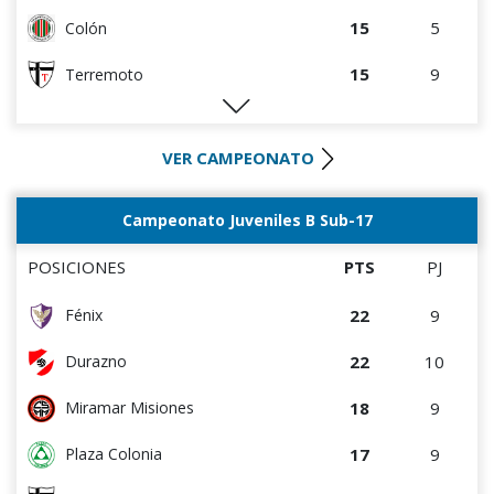
15
5
Colón
15
9
Terremoto
12
5
Artigas
VER CAMPEONATO
10
10
Cerrito
9
4
Villa Teresa
Campeonato Juveniles B Sub-17
8
8
La Luz
POSICIONES
PTS
PJ
8
9
Tacuarembó
22
9
Fénix
7
4
DEPORTIVO LSM
22
10
Durazno
7
5
Cerro Largo
18
9
Miramar Misiones
5
8
Salto FC
17
9
Plaza Colonia
5
9
Estudiantes del Plata