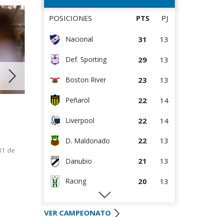
13
13
Rentistas
POSICIONES
PTS
PJ
13
13
Danubio
31
13
Nacional
13
13
D. Maldonado
29
13
Def. Sporting
8
13
Bella Vista
23
13
Boston River
2
14
Juventud
22
14
Peñarol
25 JUN 2
29 JUN 2026
22
14
Liverpool
Próxima a
Actividad en Juveniles A, B1 y B2
B1 y B2
en el mes de julio
22
13
D. Maldonado
Encuentros
31 de
Se jugarán solo encuentros
semana y 
pendientes
21
13
Danubio
20
13
Racing
20
13
River Plate
VER CAMPEONATO