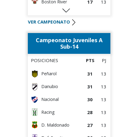
17
13
Boston River
16
13
Def. Sporting
VER CAMPEONATO
16
13
Danubio
Campeonato Juveniles A
14
13
Rentistas
Sub-14
14
13
D. Maldonado
POSICIONES
PTS
PJ
12
13
Wanderers
31
13
Peñarol
12
13
Bella Vista
31
13
Danubio
10
13
Albion
30
13
Nacional
8
13
Juventud
28
13
Racing
27
13
D. Maldonado