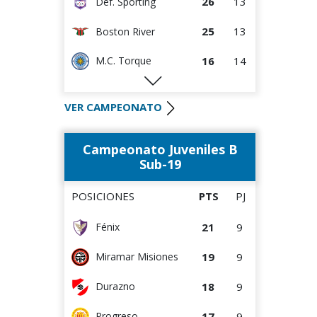
26
13
Def. Sporting
25
13
Boston River
16
14
M.C. Torque
14
13
Liverpool
VER CAMPEONATO
14
13
Albion
Campeonato Juveniles B
14
14
Paysandú FC
Sub-19
12
13
River Plate
POSICIONES
PTS
PJ
10
13
Wanderers
21
9
Fénix
8
13
Rentistas
19
9
Miramar Misiones
6
13
Bella Vista
18
9
Durazno
3
13
Juventud
17
9
Progreso