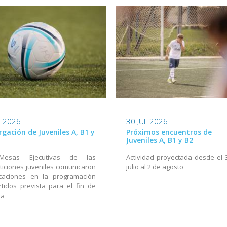
L 2026
30 JUL 2026
rgación de Juveniles A, B1 y
Próximos encuentros de
Juveniles A, B1 y B2
Mesas Ejecutivas de las
Actividad proyectada desde el 
iciones juveniles comunicaron
julio al 2 de agosto
icaciones en la programación
tidos prevista para el fin de
na