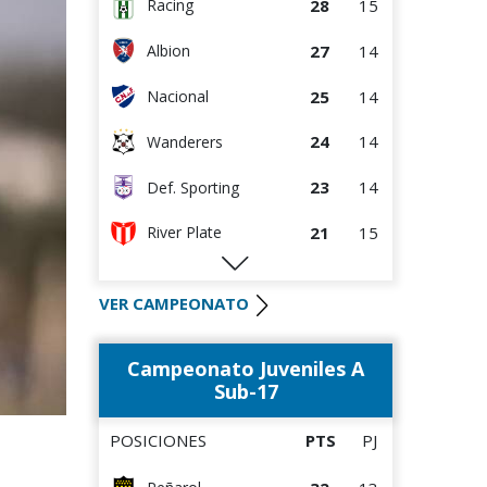
28
15
Racing
27
14
Albion
25
14
Nacional
24
14
Wanderers
23
14
Def. Sporting
21
15
River Plate
19
14
Liverpool
VER CAMPEONATO
18
14
Bella Vista
Campeonato Juveniles A
17
14
Rentistas
Sub-17
15
14
M.C. Torque
POSICIONES
PTS
PJ
14
14
D. Maldonado