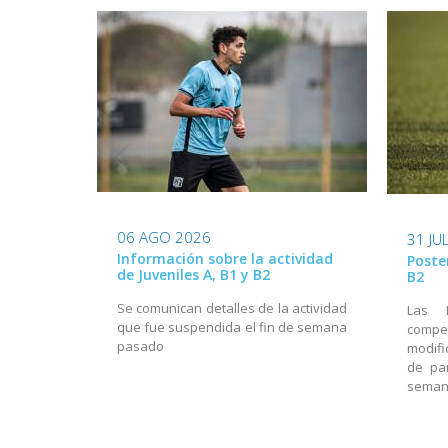
06 AGO 2026
31 JU
Información sobre la actividad
Poste
de Juveniles A, B1 y B2
B2
Se comunican detalles de la actividad
Las 
que fue suspendida el fin de semana
compet
pasado
modif
de par
sema