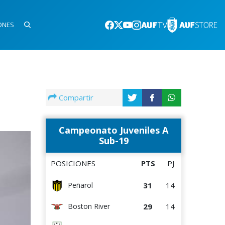
ONES
Compartir
Campeonato Juveniles A
Sub-19
POSICIONES
PTS
PJ
31
14
Peñarol
29
14
Boston River