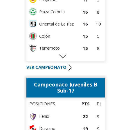
16
8
Plaza Colonia
16
10
Oriental de La Paz
15
5
Colón
15
8
Terremoto
9
4
Artigas
VER CAMPEONATO
9
4
Villa Teresa
Campeonato Juveniles B
8
8
La Luz
Sub-17
8
8
Tacuarembó
POSICIONES
PTS
PJ
7
4
DEPORTIVO LSM
22
9
Fénix
7
5
Cerro Largo
19
9
Durazno