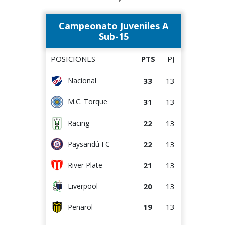
17
13
Wanderers
Campeonato Juveniles A
16
13
M.C. Torque
Sub-15
14
13
Paysandú FC
POSICIONES
PTS
PJ
12
13
Albion
33
13
Nacional
12
13
Bella Vista
31
13
M.C. Torque
8
13
Rentistas
22
13
Racing
7
13
Juventud
22
13
Paysandú FC
21
13
River Plate
20
13
Liverpool
19
13
Peñarol