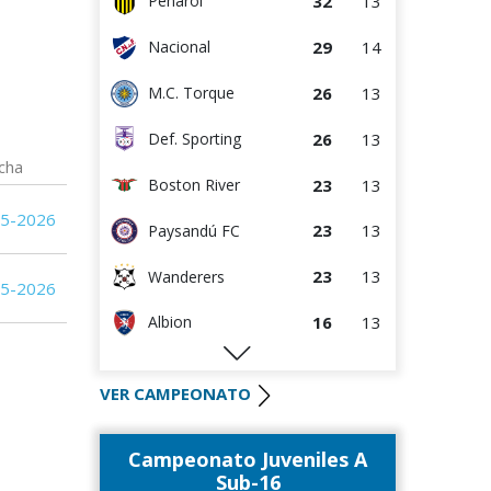
32
13
Peñarol
13
15
Danubio
29
14
Nacional
11
14
Paysandú FC
26
13
M.C. Torque
6
15
Juventud
26
13
Def. Sporting
cha
23
13
Boston River
05-2026
23
13
Paysandú FC
23
13
Wanderers
05-2026
16
13
Albion
16
15
Racing
VER CAMPEONATO
15
13
River Plate
Campeonato Juveniles A
14
13
Liverpool
Sub-16