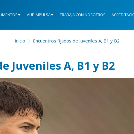
UMENTOS
AUF IMPULSA
TRABAJA CON NOSOTROS
ACREDITACI
Inicio
Encuentros fijados de Juveniles A, B1 y B2
e Juveniles A, B1 y B2