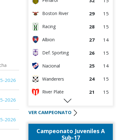
32
15
Peñarol
7
4
Artigas
29
15
Boston River
6
3
Cerro
28
15
Racing
5
10
Cerrito
27
14
Albion
5
10
Durazno
26
15
Def. Sporting
4
5
Central Español
cha
25
14
Nacional
2
5
Deportivo CEM
24
15
Wanderers
05-2026
1
4
Cerro Largo
21
15
River Plate
0
0
Canadian
05-2026
20
15
Liverpool
0
0
Rampla Juniors
VER CAMPEONATO
20
15
Rentistas
05-2026
0
3
Liffa
Campeonato Juveniles A
19
15
Bella Vista
Estudiantes del
Sub-17
0
9