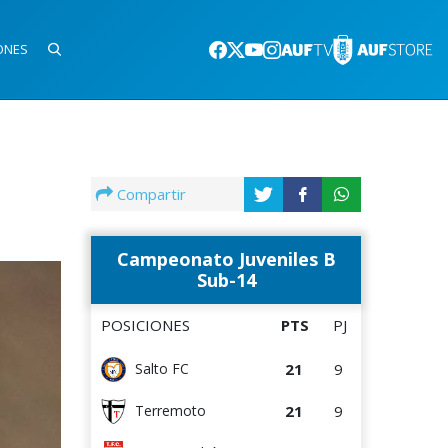
ONES
Compartir
Campeonato Juveniles B
Sub-14
POSICIONES
PTS
PJ
21
9
Salto FC
21
9
Terremoto