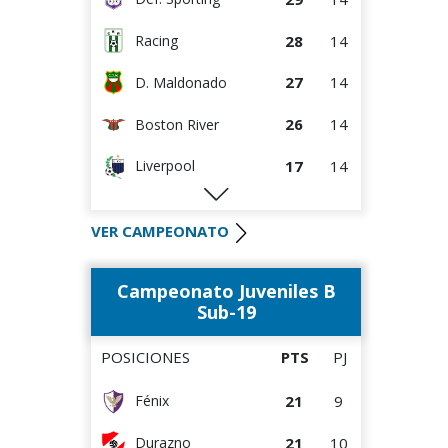
28
14
Racing
27
14
D. Maldonado
26
14
Boston River
17
14
Liverpool
16
14
M.C. Torque
VER CAMPEONATO
15
14
Albion
Campeonato Juveniles B
15
14
River Plate
Sub-19
14
14
Paysandú FC
POSICIONES
PTS
PJ
10
14
Wanderers
21
9
Fénix
9
14
Rentistas
21
10
Durazno