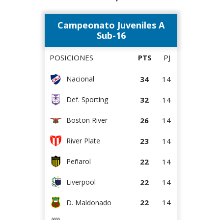
pendientes
16
14
River Plate
Campeonato Juveniles A
14
14
Liverpool
Sub-16
14
13
Danubio
POSICIONES
PTS
PJ
14
14
D. Maldonado
34
14
Nacional
13
14
Racing
32
14
Def. Sporting
8
14
Bella Vista
26
14
Boston River
2
14
Juventud
23
14
River Plate
22
14
Peñarol
22
14
Liverpool
22
14
D. Maldonado