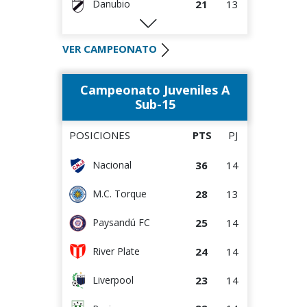
21
13
Danubio
20
14
Racing
VER CAMPEONATO
17
13
M.C. Torque
Campeonato Juveniles A
17
14
Wanderers
Sub-15
15
14
Paysandú FC
POSICIONES
PTS
PJ
12
14
Albion
36
14
Nacional
12
14
Bella Vista
28
13
M.C. Torque
9
14
Rentistas
25
14
Paysandú FC
8
14
Juventud
24
14
River Plate
23
14
Liverpool