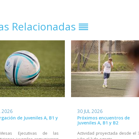
ias Relacionadas
L 2026
30 JUL 2026
rgación de Juveniles A, B1 y
Próximos encuentros de
Juveniles A, B1 y B2
Mesas Ejecutivas de las
Actividad proyectada desde el 