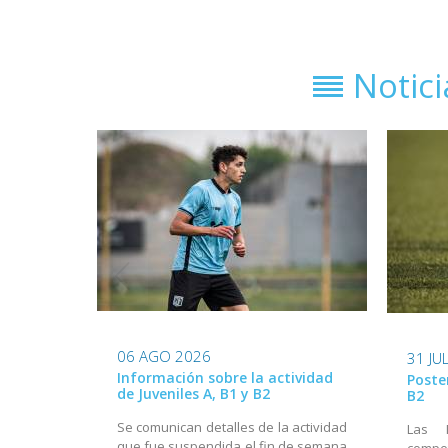
Notic
06 AGO 2026
31 JU
Información sobre la actividad
Poste
de Juveniles A, B1 y B2
B2
Se comunican detalles de la actividad
Las 
que fue suspendida el fin de semana