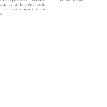
iciones juveniles comunicaron
julio al 2 de agosto
icaciones en la programación
tidos prevista para el fin de
na