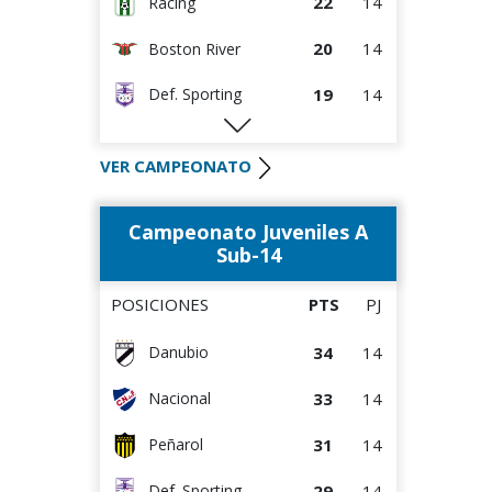
22
14
Racing
20
14
Boston River
19
14
Def. Sporting
19
14
Peñarol
VER CAMPEONATO
17
13
Danubio
Campeonato Juveniles A
17
14
Rentistas
Sub-14
15
14
D. Maldonado
POSICIONES
PTS
PJ
12
14
Wanderers
34
14
Danubio
12
14
Bella Vista
33
14
Nacional
10
14
Albion
31
14
Peñarol
8
14
Juventud
29
14
Def. Sporting