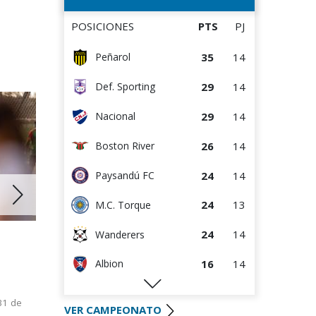
Plata
16
15
M.C. Torque
POSICIONES
PTS
PJ
14
14
D. Maldonado
35
14
Peñarol
13
15
Danubio
29
14
Def. Sporting
11
14
Paysandú FC
29
14
Nacional
6
15
Juventud
26
14
Boston River
24
14
Paysandú FC
24
13
M.C. Torque
24
14
Wanderers
25 JUN 2
29 JUN 2026
16
14
Albion
Próxima a
Actividad en Juveniles A, B1 y B2
B1 y B2
en el mes de julio
16
14
Rentistas
Encuentros
31 de
Se jugarán solo encuentros
VER CAMPEONATO
semana y 