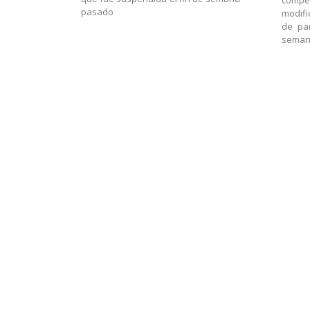
compet
pasado
modif
de par
sema