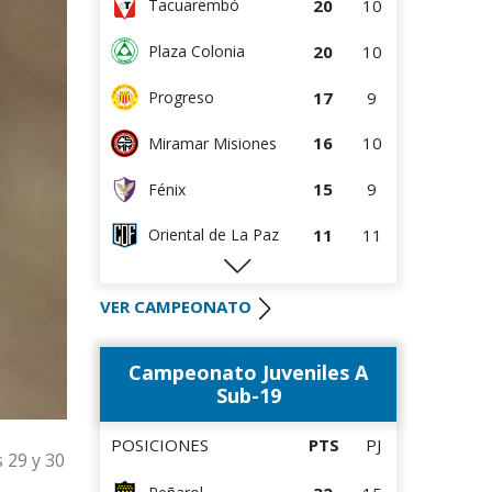
20
10
Tacuarembó
20
10
Plaza Colonia
17
9
Progreso
16
10
Miramar Misiones
15
9
Fénix
11
11
Oriental de La Paz
10
4
Colón
VER CAMPEONATO
Atenas de San
10
9
Carlos
Campeonato Juveniles A
9
3
DEPORTIVO LSM
Sub-19
9
3
Villa Teresa
POSICIONES
PTS
PJ
s 29 y 30
9
9
La Luz