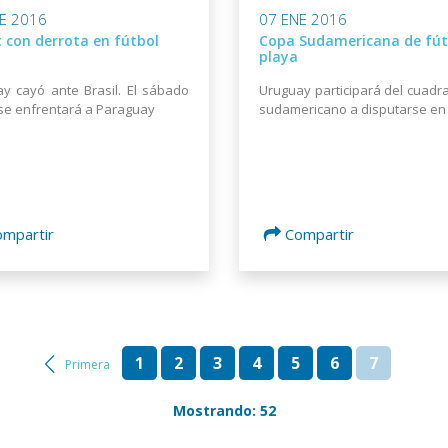
E 2016
07 ENE 2016
 con derrota en fútbol
Copa Sudamericana de fút
playa
y cayó ante Brasil. El sábado
Uruguay participará del cuadr
 se enfrentará a Paraguay
sudamericano a disputarse en 
ompartir
Compartir
1
2
3
4
5
6
7
Primera
Mostrando: 52