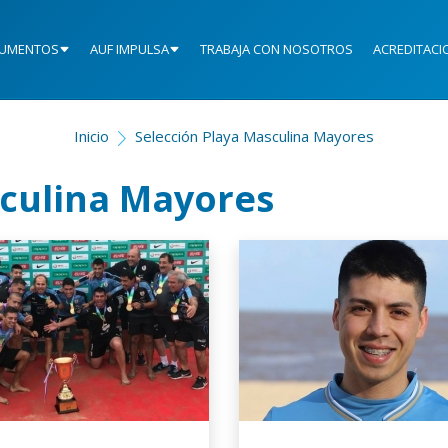
UMENTOS
AUF IMPULSA
TRABAJA CON NOSOTROS
ACREDITACI
Inicio
Selección Playa Masculina Mayores
sculina Mayores