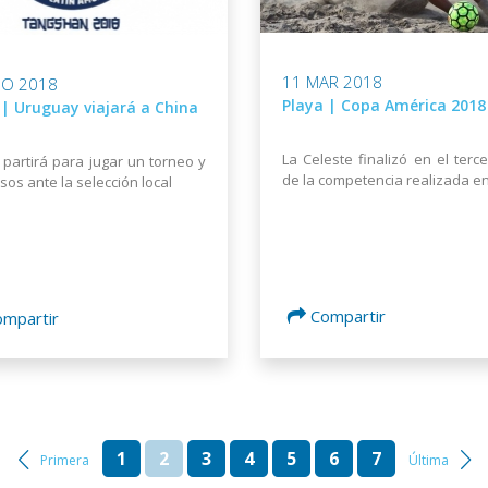
11 MAR 2018
GO 2018
Playa | Copa América 2018
 | Uruguay viajará a China
La Celeste finalizó en el terce
8 partirá para jugar un torneo y
de la competencia realizada e
sos ante la selección local
Compartir
ompartir
1
2
3
4
5
6
7
Primera
Última