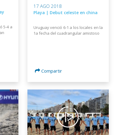
17 AGO 2018
ay
Playa | Debut celeste en china
ó 5-4 a
Uruguay venció 6-1 a los locales en la
han
1a fecha del cuadrangular amistoso
Compartir