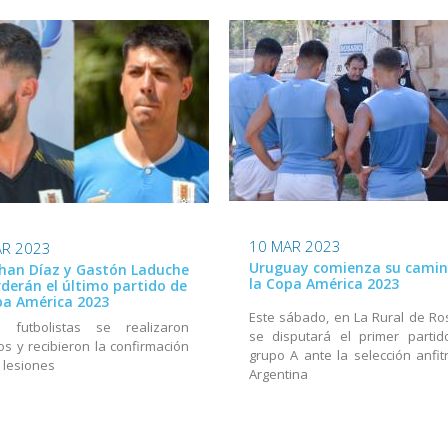
10 MAR 2023
AR 2023
Uruguay comienza su camin
han Díaz y Gastón Laduche
la Copa América 2023
rderán el último partido de
pa América 2023
Este sábado, en La Rural de Ros
 futbolistas se realizaron
se disputará el primer partid
os y recibieron la confirmación
grupo A ante la selección anfitr
 lesiones
Argentina