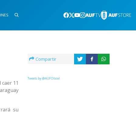
ONES
Compartir
Tweets by @AUFOficial
 caer 11
Paraguay
rrará su