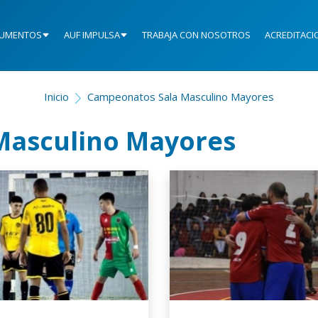
UMENTOS
AUF IMPULSA
TRABAJA CON NOSOTROS
ACREDITACI
Inicio
Campeonatos Sala Masculino Mayores
Masculino Mayores