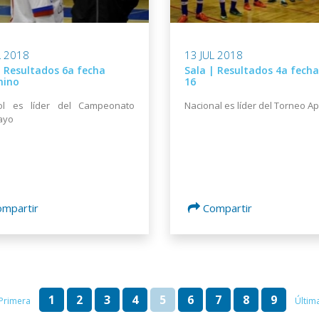
L 2018
13 JUL 2018
| Resultados 6a fecha
Sala | Resultados 4a fecha
nino
16
ol es líder del Campeonato
Nacional es líder del Torneo A
ayo
ompartir
Compartir
1
2
3
4
5
6
7
8
9
Primera
Últim