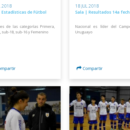
L 2018
18 JUL 2018
| Estadísticas de Fútbol
Sala | Resultados 14a fec
es de las categorías Primera,
Nacional es líder del Camp
, sub-18, sub-16 y Femenino
Uruguayo
ompartir
Compartir