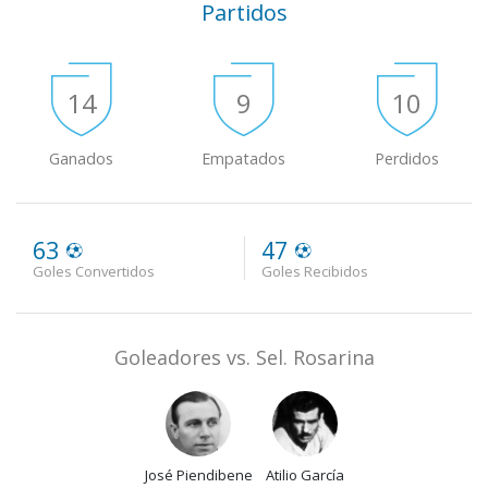
Partidos
14
9
10
Ganados
Empatados
Perdidos
63
47
Goles Convertidos
Goles Recibidos
Goleadores vs. Sel. Rosarina
José Piendibene
Atilio García