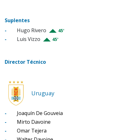
Suplentes
-
Hugo Rivero
45'
-
Luis Vizzo
45'
Director Técnico
Uruguay
-
Joaquín De Gouveia
-
Mirto Davoine
-
Omar Tejera
-
Walter Davoine