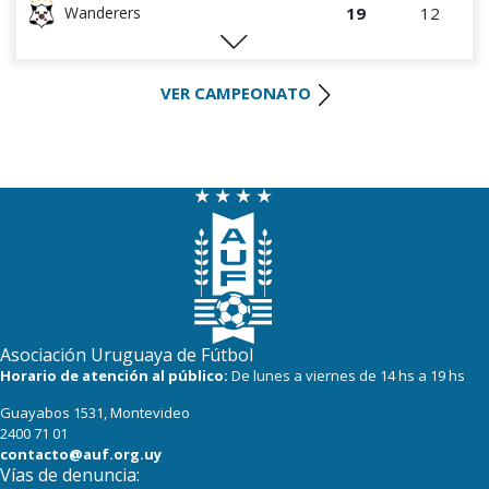
19
12
Wanderers
19
11
Defensor Sporting
VER CAMPEONATO
19
12
S.J. Albion
16
13
Danubio
14
12
Boston River
9
12
Juventud
8
13
(FF) DEPORTIVO LSM
6
13
Racing
Asociación Uruguaya de Fútbol
3
11
Horario de atención al público:
De lunes a viernes de 14 hs a 19 hs
Progreso
Guayabos 1531, Montevideo
3
12
Canadian
2400 71 01
contacto@auf.org.uy
Vías de denuncia: