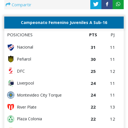
Compartir
Campeonato Femenino Juveniles A Sub-16
POSICIONES
PTS
PJ
31
11
Nacional
30
11
Peñarol
25
12
DFC
24
11
Liverpool
24
11
Montevideo City Torque
22
13
River Plate
22
12
Plaza Colonia