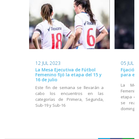
12 JUL 2023
05 JUL 
La Mesa Ejecutiva de Fútbol
Fijación
Femenino fijó la etapa del 15 y
para el 
16 de julio
La Mesa
Este fin de semana se llevarán a
Femenino 
cabo los encuentros en las
etapa en
categorías de Primera, Segunda,
se real
Sub-19 y Sub-16
domingo 9