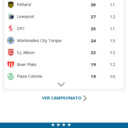
30
11
Peñarol
27
12
Liverpool
25
11
DFC
24
13
Montevideo City Torque
22
12
S.J. Albion
19
12
River Plate
19
10
Plaza Colonia
19
11
Defensor Sporting
VER CAMPEONATO
16
11
Wanderers
14
12
Boston River
13
13
Danubio