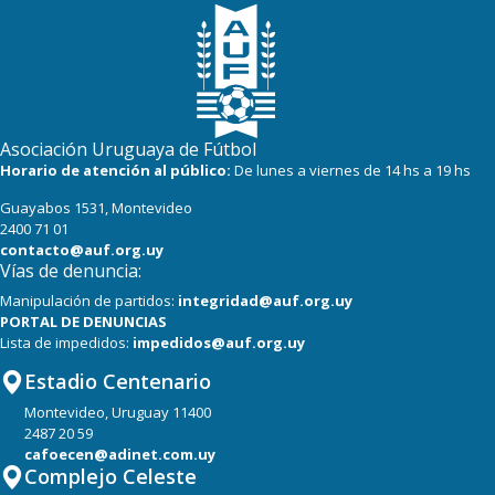
9
11
Juventud
8
13
(FF) DEPORTIVO LSM
6
12
Racing
Asociación Uruguaya de Fútbol
3
12
Horario de atención al público:
De lunes a viernes de 14 hs a 19 hs
Progreso
Guayabos 1531, Montevideo
3
12
Canadian
2400 71 01
contacto@auf.org.uy
Vías de denuncia:
Manipulación de partidos:
integridad@auf.org.uy
PORTAL DE DENUNCIAS
Lista de impedidos:
impedidos@auf.org.uy
Estadio Centenario
Montevideo, Uruguay 11400
2487 20 59
cafoecen@adinet.com.uy
Complejo Celeste