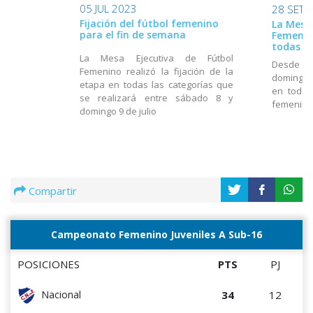
05 JUL 2023
28 SET 
Fijación del fútbol femenino
La Mesa 
para el fin de semana
Femenino
todas la
La Mesa Ejecutiva de Fútbol
Desde e
Femenino realizó la fijación de la
domingo 
etapa en todas las categorías que
en todas
se realizará entre sábado 8 y
femenin
domingo 9 de julio
Compartir
Campeonato Femenino Juveniles A Sub-16
POSICIONES
PTS
PJ
34
12
Nacional