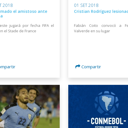
T 2018
01 SET 2018
rmado el amistoso ante
Cristian Rodríguez lesiona
ia
este jugará por fecha FIFA el
Fabián Coito convocó a Fe
en el Stade de France
Valverde en su lugar
ompartir
Compartir