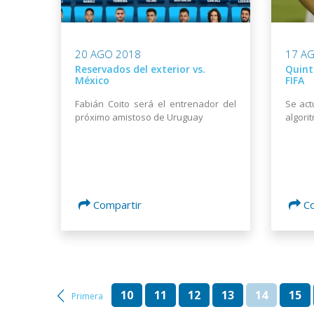
20 AGO 2018
17 A
Reservados del exterior vs.
Quint
México
FIFA
Fabián Coito será el entrenador del
Se act
próximo amistoso de Uruguay
algori
Compartir
C
10
11
12
13
14
15
Primera