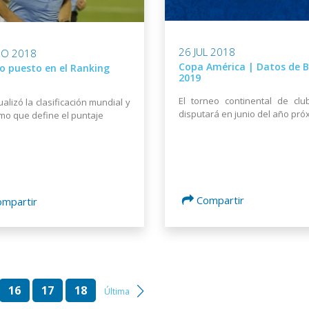
26 JUL 2018
GO 2018
Copa América | Datos de B
o puesto en el Ranking
2019
El torneo continental de cl
ualizó la clasificación mundial y
disputará en junio del año pró
tmo que define el puntaje
Compartir
ompartir
16
17
18
Última