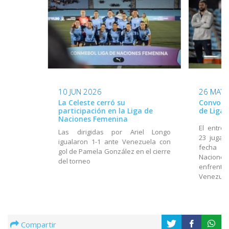
26 MAY 
10 JUN 2026
Convocad
La Celeste cerró su
de Liga
participación en la Liga de
Naciones Femenina
El entre
Las dirigidas por Ariel Longo
23 jugad
igualaron 1-1 ante Venezuela con
fecha d
gol de Pamela González en el cierre
Nacione
del torneo
enfrenta
Venezuel
Compartir