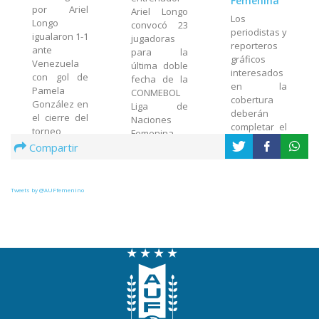
Femenina
por Ariel
Ariel Longo
Los
Longo
convocó 23
periodistas y
igualaron 1-1
jugadoras
reporteros
ante
para la
gráficos
Venezuela
última doble
interesados
con gol de
fecha de la
en la
Pamela
CONMEBOL
cobertura
González en
Liga de
deberán
el cierre del
Naciones
completar el
torneo
Femenina.
formulario
La Celeste
Compartir
adjunto en
enfrentará a
este
Colombia en
informe; El
Cali y a
Tweets by @AUFfemenino
plazo se
Venezuela
extenderá
en
hasta el
Montevideo
jueves 4 de
junio a la
hora 18