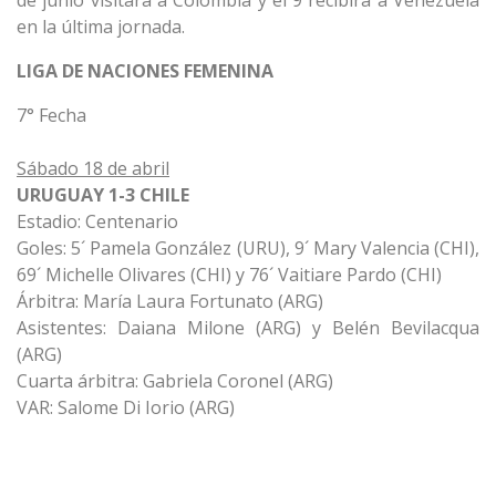
de junio visitará a Colombia y el 9 recibirá a Venezuela
en la última jornada.
LIGA DE NACIONES FEMENINA
7° Fecha
Sábado 18 de abril
URUGUAY 1-3 CHILE
Estadio: Centenario
Goles: 5´ Pamela González (URU), 9´ Mary Valencia (CHI),
69´ Michelle Olivares (CHI) y 76´ Vaitiare Pardo (CHI)
Árbitra: María Laura Fortunato (ARG)
Asistentes: Daiana Milone (ARG) y Belén Bevilacqua
(ARG)
Cuarta árbitra: Gabriela Coronel (ARG)
VAR: Salome Di Iorio (ARG)