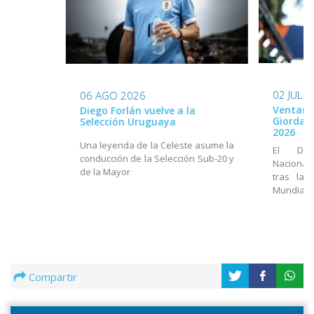
02 JUL 
06 AGO 2026
Ventana
Diego Forlán vuelve a la
Giordan
Selección Uruguaya
2026
Una leyenda de la Celeste asume la
El Dir
conducción de la Selección Sub-20 y
Nacional
de la Mayor
tras la 
Mundial
Compartir