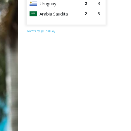
2
3
Uruguay
2
3
Arabia Saudita
Tweets by @Uruguay