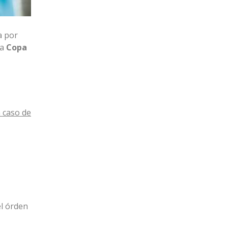
a por
la
Copa
 caso de
el órden