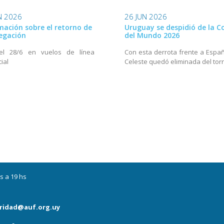
N 2026
26 JUN 2026
mación sobre el retorno de
Uruguay se despidió de la C
legación
del Mundo 2026
el 28/6 en vuelos de línea
Con esta derrota frente a Españ
ial
Celeste quedó eliminada del tor
s a 19 hs
ridad@auf.org.uy