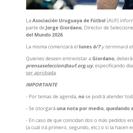
La
Asociación Uruguaya de Fútbol
(AUF) infor
parte de
Jorge
Giordano
, Director de Seleccion
del Mundo 2026
.
La misma comenzará el
lunes
6/7
y terminará e
Quienes deseen entrevistar a
Giordano
, deberá
prensaseleccion@auf.org.uy
, especificando dí
ser aprobada
.
IMPORTANTE
- Por temas de agenda,
no
se podrá atender toda
- Se otorgará
una nota por medio
,
quedando a
- En caso de que coincidan dos o más pedidos en 
(a cuál irá primero, segundo, etc.) o si la hacen 