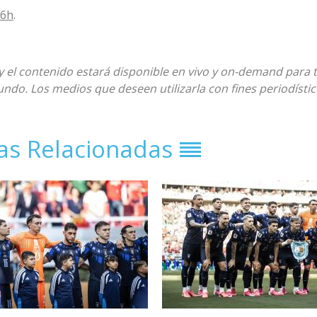
16h
.
 y el contenido estará disponible en vivo y on-demand para 
undo. Los medios que deseen utilizarla con fines periodístic
ias Relacionadas