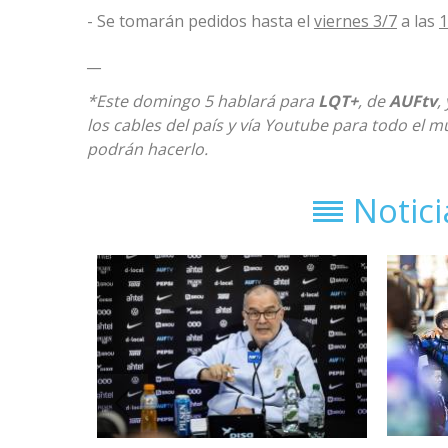
- Se tomarán pedidos hasta el
viernes 3/7
a las
__
*Este domingo 5 hablará para
LQT+
, de
AUFtv
,
los cables del país y vía Youtube para todo el m
podrán hacerlo.
Notic