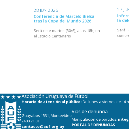
27 JU
28 JUN 2026
Infor
Conferencia de Marcelo Bielsa
la de
tras la Copa del Mundo 2026
Será 
Será este martes (30/6), a las 18h, en
comerc
el Estadio Centenario
Asociación Uruguaya de Fútbol
Horario de atención al público:
De lunes a viernes de 14 h
Vías de denuncia:
Guayabos 1531, Montevideo
Manipulación de partidos:
integ
2400 71 01
PORTAL DE DENUNCIAS
contacto@auf.org.uy