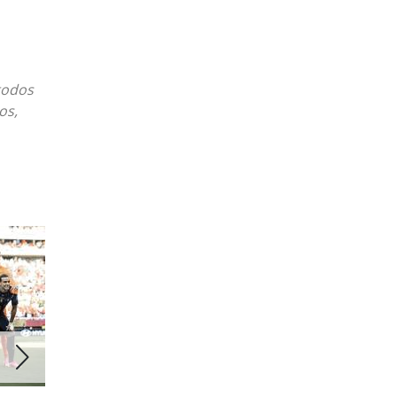
todos
os,