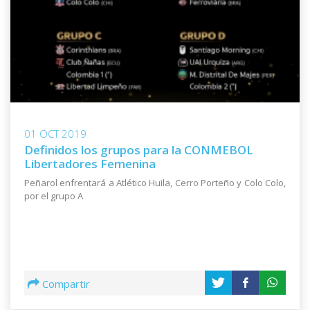
01 OCT 2019
Definidos los grupos para la CONMEBOL
Libertadores Femenina
Peñarol enfrentará a Atlético Huila, Cerro Porteño y Colo Colo,
por el grupo A
Compartir