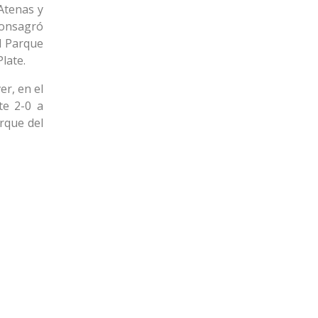
 Atenas y
consagró
l Parque
late.
er, en el
te 2-0 a
rque del