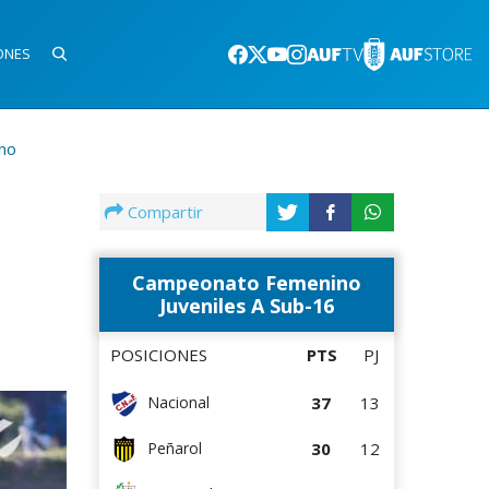
ONES
no
Compartir
Campeonato Femenino
Juveniles A Sub-16
POSICIONES
PTS
PJ
37
13
Nacional
30
12
Peñarol