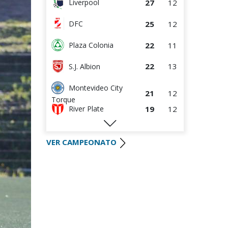
27
12
Liverpool
25
12
DFC
22
11
Plaza Colonia
22
13
S.J. Albion
Montevideo City
21
12
Torque
19
12
River Plate
19
11
Wanderers
VER CAMPEONATO
19
12
Defensor Sporting
16
13
Danubio
14
11
Boston River
9
11
Juventud