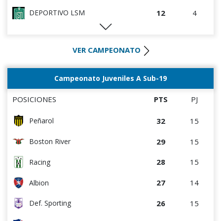
0
0
Canadian
12
4
DEPORTIVO LSM
0
0
Rampla Juniors
12
4
Villa Teresa
0
5
Deportivo CEM
VER CAMPEONATO
10
5
Colón
0
9
Atenas de San Carlos
10
9
Atenas de San Carlos
Campeonato Juveniles A Sub-19
0
4
Liffa
9
9
La Luz
POSICIONES
PTS
PJ
8
10
Oriental de La Paz
32
15
Peñarol
7
4
Artigas
29
15
Boston River
6
4
Cerro
28
15
Racing
5
9
Cerrito
27
14
Albion
5
9
Durazno
26
15
Def. Sporting
4
5
Central Español