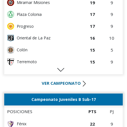
19
9
Miramar Misiones
4
14
Juventud
17
9
Plaza Colonia
17
9
Progreso
16
10
Oriental de La Paz
15
5
Colón
15
9
Terremoto
12
5
Artigas
VER CAMPEONATO
10
10
Cerrito
9
4
Villa Teresa
Campeonato Juveniles B Sub-17
8
8
La Luz
POSICIONES
PTS
PJ
8
9
Tacuarembó
22
9
Fénix