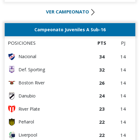
16
14
Rentistas
VER CAMPEONATO
16
15
Racing
16
14
River Plate
Campeonato Juveniles A Sub-16
14
14
Liverpool
POSICIONES
PTS
PJ
14
14
Danubio
34
14
Nacional
14
14
D. Maldonado
32
14
Def. Sporting
8
14
Bella Vista
26
14
Boston River
2
15
Juventud
24
14
Danubio
23
14
River Plate
22
14
Peñarol
22
14
Liverpool