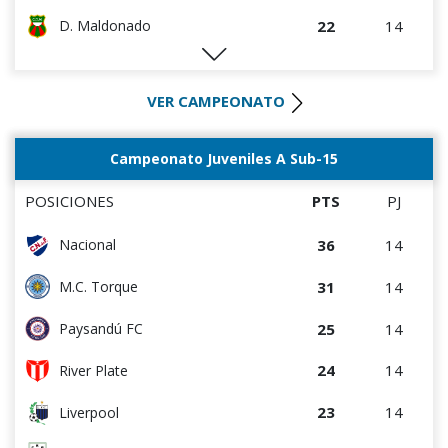
22
14
D. Maldonado
20
14
Racing
VER CAMPEONATO
17
14
M.C. Torque
17
14
Wanderers
Campeonato Juveniles A Sub-15
15
14
Paysandú FC
POSICIONES
PTS
PJ
12
14
Albion
36
14
Nacional
12
14
Bella Vista
31
14
M.C. Torque
9
14
Rentistas
25
14
Paysandú FC
8
14
Juventud
24
14
River Plate
23
14
Liverpool