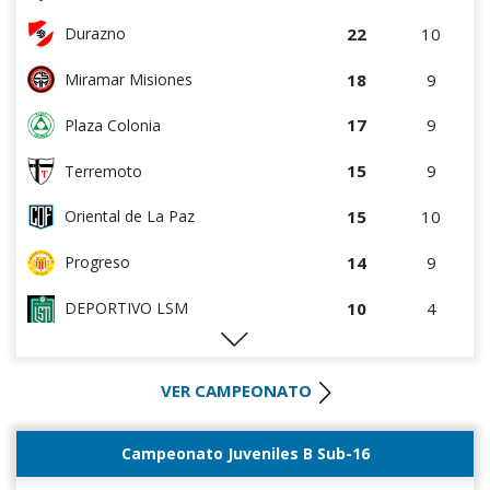
7
4
DEPORTIVO LSM
22
10
Durazno
7
5
Cerro Largo
18
9
Miramar Misiones
5
4
Cerro
17
9
Plaza Colonia
5
8
Salto FC
15
9
Terremoto
5
9
Estudiantes del Plata
15
10
Oriental de La Paz
4
5
Central Español
14
9
Progreso
2
9
Atenas de San Carlos
10
4
DEPORTIVO LSM
1
5
Liffa
10
5
Artigas
0
0
Rampla Juniors
VER CAMPEONATO
10
8
Salto FC
0
0
Canadian
9
9
Estudiantes del Plata
Campeonato Juveniles B Sub-16
0
5
Deportivo CEM