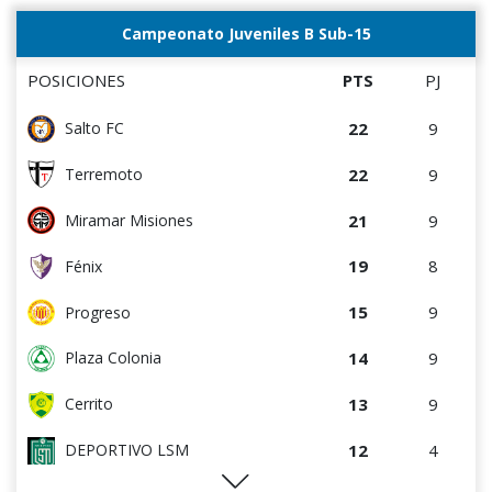
0
0
Canadian
10
5
Colón
Campeonato Juveniles B Sub-15
0
5
Deportivo CEM
10
9
Tacuarembó
POSICIONES
PTS
PJ
10
10
Cerrito
22
9
Salto FC
9
4
Cerro
22
9
Terremoto
8
5
Central Español
21
9
Miramar Misiones
8
8
Estudiantes del Plata
19
8
Fénix
7
4
DEPORTIVO LSM
15
9
Progreso
4
4
Villa Teresa
14
9
Plaza Colonia
4
4
Artigas
13
9
Cerrito
3
9
Atenas de San Carlos
12
4
DEPORTIVO LSM
1
5
Deportivo CEM