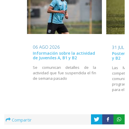
06 AGO 2026
31 JUL 
Información sobre la actividad
Posterga
de Juveniles A, B1 y B2
y B2
Se comunican detalles de la
Las Mes
actividad que fue suspendida el fin
compet
de semana pasado
comunica
programa
para el f
Compartir