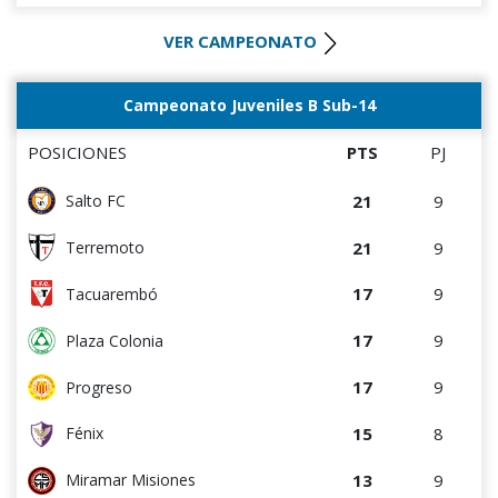
11
10
Tacuarembó
0
0
Rampla Juniors
VER CAMPEONATO
10
5
Colón
0
0
Canadian
10
10
Durazno
Campeonato Juveniles B Sub-14
0
4
Liffa
10
10
Oriental de La Paz
POSICIONES
PTS
PJ
9
4
Artigas
21
9
Salto FC
8
4
Villa Teresa
21
9
Terremoto
8
5
Central Español
17
9
Tacuarembó
6
5
Cerro Largo
17
9
Plaza Colonia
6
9
La Luz
17
9
Progreso
4
4
Cerro
15
8
Fénix
4
8
Estudiantes del Plata
13
9
Miramar Misiones