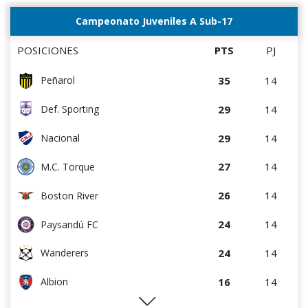
Campeonato Juveniles A Sub-17
POSICIONES
PTS
PJ
35
14
Peñarol
29
14
Def. Sporting
29
14
Nacional
27
14
M.C. Torque
26
14
Boston River
24
14
Paysandú FC
24
14
Wanderers
16
14
Albion