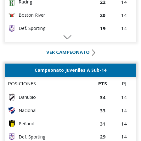
22
14
Racing
20
14
Boston River
19
14
Def. Sporting
19
14
Peñarol
VER CAMPEONATO
17
14
Danubio
17
14
Rentistas
Campeonato Juveniles A Sub-14
15
14
D. Maldonado
POSICIONES
PTS
PJ
12
14
Wanderers
34
14
Danubio
12
14
Bella Vista
33
14
Nacional
10
14
Albion
31
14
Peñarol
8
14
Juventud
29
14
Def. Sporting