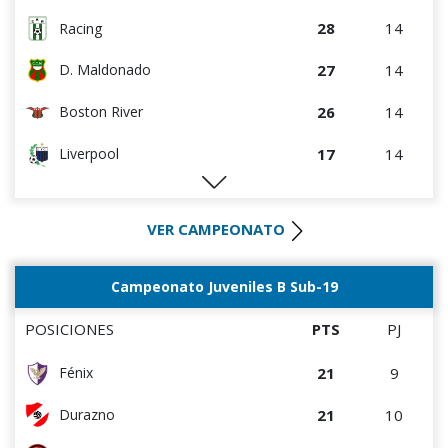
28
14
Racing
27
14
D. Maldonado
26
14
Boston River
17
14
Liverpool
16
14
M.C. Torque
VER CAMPEONATO
15
14
Albion
15
14
River Plate
Campeonato Juveniles B Sub-19
14
14
Paysandú FC
POSICIONES
PTS
PJ
10
14
Wanderers
21
9
Fénix
9
14
Rentistas
21
10
Durazno
6
14
Bella Vista