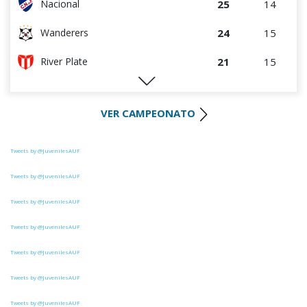
25
14
Nacional
2
5
Deportivo CEM
24
15
Wanderers
2
5
Cerro Largo
21
15
River Plate
1
4
Liffa
20
15
Liverpool
0
0
Rampla Juniors
VER CAMPEONATO
20
15
Rentistas
0
0
Canadian
19
15
Bella Vista
Tweets by @JuvenilesAUF
0
8
Estudiantes del Plata
16
15
M.C. Torque
Tweets by @JuvenilesAUF
Tweets by @JuvenilesAUF
14
14
D. Maldonado
Tweets by @JuvenilesAUF
13
15
Danubio
Tweets by @JuvenilesAUF
11
14
Paysandú FC
Tweets by @JuvenilesAUF
6
15
Juventud
Tweets by @JuvenilesAUF