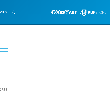
ONES
ORES