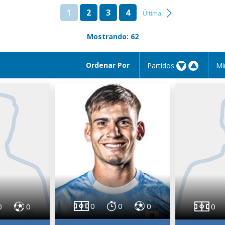
1
2
3
4
Última
Mostrando: 62
Ordenar Por
Partidos
Mi
0
0
0
0
0
0