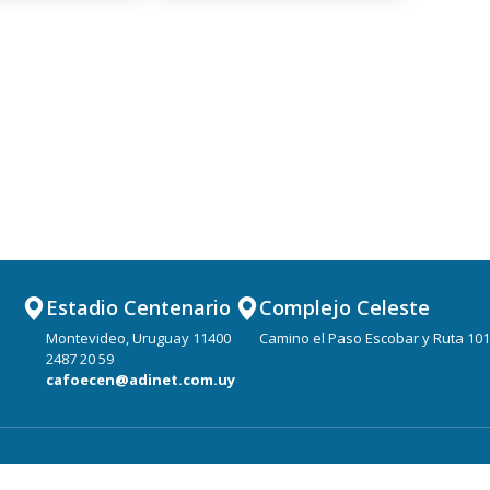
Estadio Centenario
Complejo Celeste
Montevideo, Uruguay 11400
Camino el Paso Escobar y Ruta 101
2487 20 59
cafoecen@adinet.com.uy