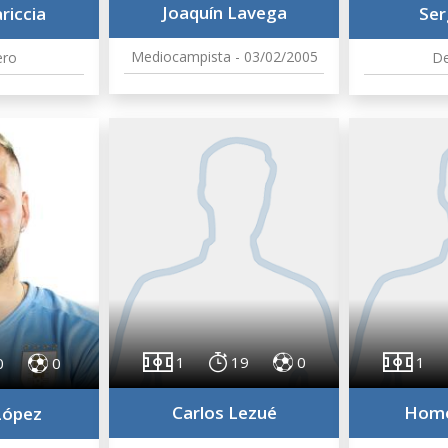
Joaquín Lavega
riccia
Ser
Mediocampista - 03/02/2005
ero
De
1
19
0
1
0
0
Carlos Lezué
Home
López