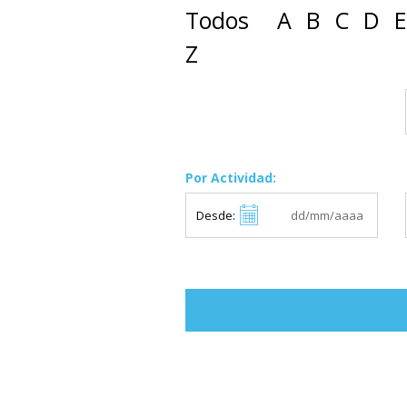
Todos
A
B
C
D
E
Z
Por Actividad:
Desde: