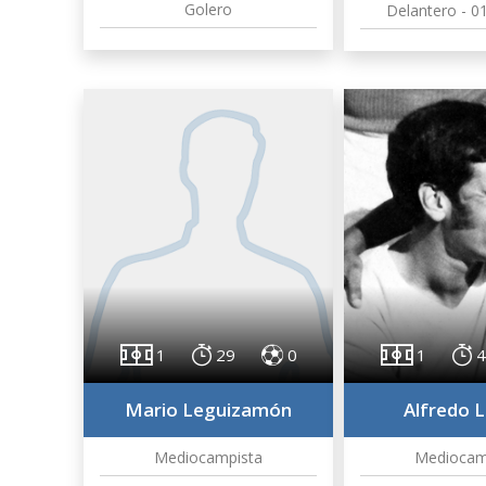
Golero
Delantero - 0
1
29
0
1
4
Mario Leguizamón
Alfredo 
Mediocampista
Mediocam