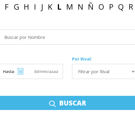
F
G
H
I
J
K
L
M
N
Ñ
O
P
Q
R
Por Rival:
Hasta:
BUSCAR