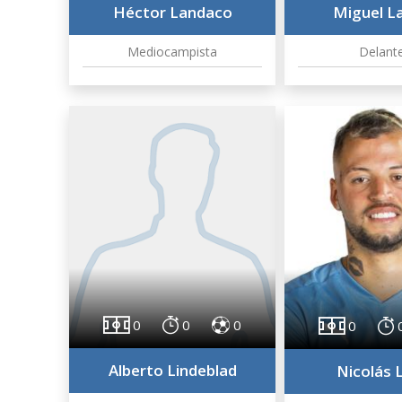
Héctor Landaco
Miguel La
Mediocampista
Delant
0
0
0
0
Alberto Lindeblad
Nicolás 