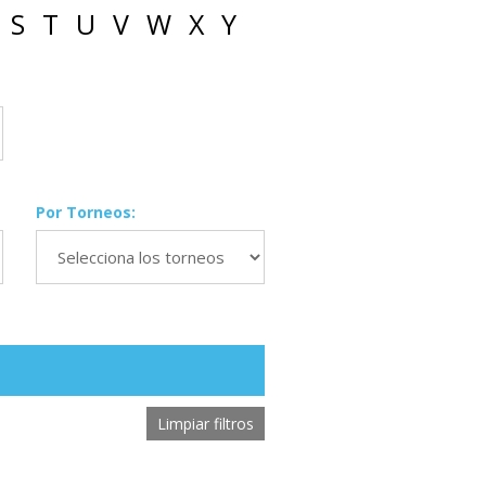
S
T
U
V
W
X
Y
Por Torneos:
Limpiar filtros