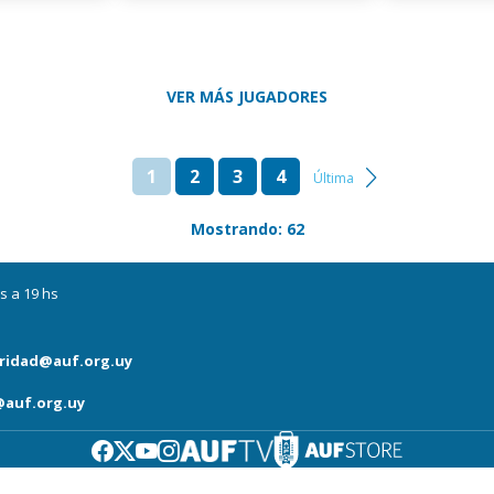
VER MÁS JUGADORES
1
2
3
4
Última
Mostrando: 62
s a 19 hs
ridad@auf.org.uy
auf.org.uy