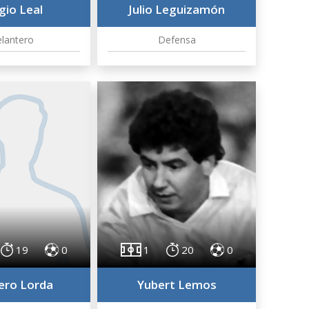
gio Leal
Julio Leguizamón
lantero
Defensa
19
0
1
20
0
ro Lorda
Yubert Lemos