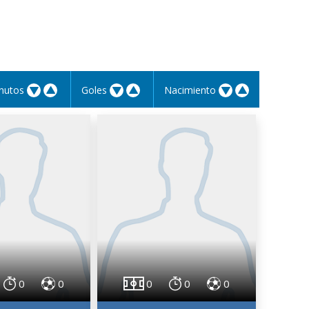
nutos
Goles
Nacimiento
0
0
0
0
0