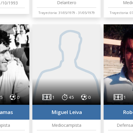
Delantero
Medi
1/10/1993
Trayectoria: 31/05/1979 - 31/05/1979
Trayectoria: 0
5
0
1
45
0
1
Lamas
Miguel Leiva
Rob
pista
Mediocampista
Defensa