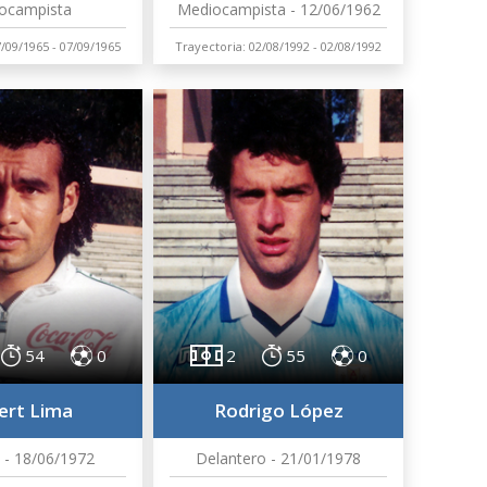
ocampista
Mediocampista - 12/06/1962
7/09/1965 - 07/09/1965
Trayectoria: 02/08/1992 - 02/08/1992
54
0
2
55
0
ert Lima
Rodrigo López
 - 18/06/1972
Delantero - 21/01/1978