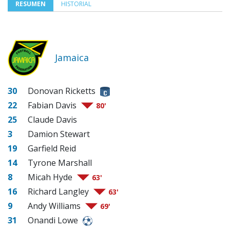
RESUMEN
HISTORIAL
Jamaica
30
Donovan Ricketts
22
Fabian Davis
80'
25
Claude Davis
3
Damion Stewart
19
Garfield Reid
14
Tyrone Marshall
8
Micah Hyde
63'
16
Richard Langley
63'
9
Andy Williams
69'
31
Onandi Lowe