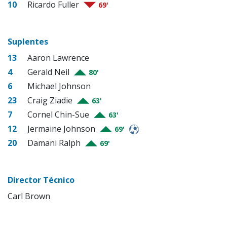
10
Ricardo Fuller
69'
Suplentes
13
Aaron Lawrence
4
Gerald Neil
80'
6
Michael Johnson
23
Craig Ziadie
63'
7
Cornel Chin-Sue
63'
12
Jermaine Johnson
69'
20
Damani Ralph
69'
Director Técnico
Carl Brown