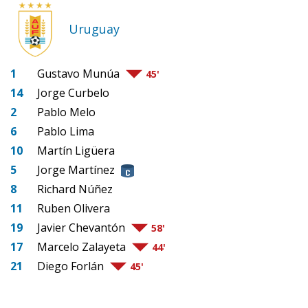
Uruguay
1
Gustavo Munúa
45'
14
Jorge Curbelo
2
Pablo Melo
6
Pablo Lima
10
Martín Ligüera
5
Jorge Martínez
8
Richard Núñez
11
Ruben Olivera
19
Javier Chevantón
58'
17
Marcelo Zalayeta
44'
21
Diego Forlán
45'