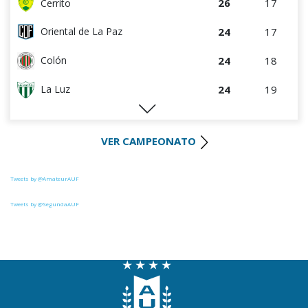
26
17
Cerrito
24
17
Oriental de La Paz
24
18
Colón
24
19
La Luz
22
18
River Plate
VER CAMPEONATO
21
17
Uruguay Montevideo
20
18
Paysandú FC
Tweets by @AmateurAUF
19
17
Huracán FC
Tweets by @SegundaAUF
18
18
Miramar Misiones
18
17
Tacuarembó