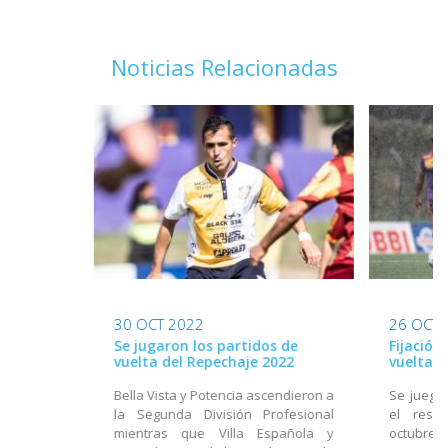
Noticias Relacionadas
30 OCT 2022
26 OCT 
Se jugaron los partidos de
Fijación
vuelta del Repechaje 2022
vuelta d
Bella Vista y Potencia ascendieron a
Se juega 
la Segunda División Profesional
el rest
mientras que Villa Española y
octubre