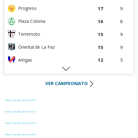
3
13
Juventud
17
9
Progreso
16
8
Plaza Colonia
15
9
Terremoto
15
9
Oriental de La Paz
12
5
Artigas
12
4
Colón
VER CAMPEONATO
9
4
Villa Teresa
9
9
Cerrito
Tweets by @JuvenilesAUF
8
8
La Luz
Tweets by @JuvenilesAUF
Tweets by @JuvenilesAUF
8
8
Tacuarembó
Tweets by @JuvenilesAUF
7
4
DEPORTIVO LSM