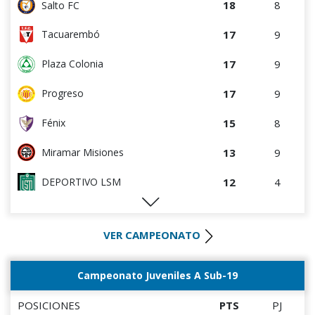
18
8
Salto FC
7
4
Colón
17
9
Tacuarembó
6
5
Cerro Largo
17
9
Plaza Colonia
6
9
La Luz
17
9
Progreso
4
4
Cerro
15
8
Fénix
4
8
Estudiantes del Plata
13
9
Miramar Misiones
0
0
Canadian
12
4
DEPORTIVO LSM
0
0
Rampla Juniors
12
4
Villa Teresa
0
5
Deportivo CEM
VER CAMPEONATO
10
9
Atenas de San Carlos
0
9
Atenas de San Carlos
9
9
La Luz
Campeonato Juveniles A Sub-19
0
3
Liffa
8
10
Oriental de La Paz
POSICIONES
PTS
PJ