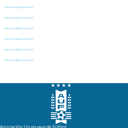
Tweets by @JuvenilesAUF
6
4
Cerro Largo
Tweets by @JuvenilesAUF
5
4
Cerro
Tweets by @JuvenilesAUF
4
7
Salto FC
Tweets by @JuvenilesAUF
4
5
Central Español
Tweets by @JuvenilesAUF
4
8
Estudiantes del Plata
Tweets by @JuvenilesAUF
2
9
Atenas de San Carlos
0
0
Rampla Juniors
0
0
Canadian
0
3
Liffa
0
5
Deportivo CEM
Asociación Uruguaya de Fútbol