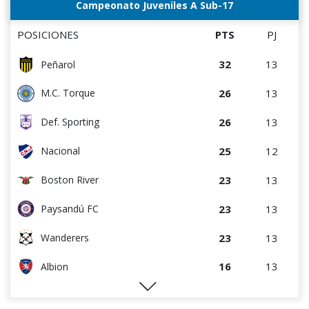
17
14
Rentistas
Campeonato Juveniles A Sub-17
0
8
Estudiantes del Plata
14
13
D. Maldonado
POSICIONES
PTS
PJ
13
14
M.C. Torque
32
13
Peñarol
11
13
Paysandú FC
26
13
M.C. Torque
7
13
Danubio
26
13
Def. Sporting
6
14
Juventud
25
12
Nacional
23
13
Boston River
23
13
Paysandú FC
23
13
Wanderers
16
13
Albion
15
14
Racing