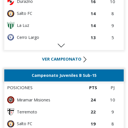
16
10
Durazno
5
9
Atenas de San Carlos
14
8
Salto FC
4
5
Central Español
14
9
La Luz
4
8
La Luz
13
5
Cerro Largo
1
4
Liffa
12
11
Oriental de La Paz
0
0
Rampla Juniors
VER CAMPEONATO
11
8
Progreso
0
0
Canadian
10
10
Tacuarembó
Campeonato Juveniles B Sub-15
0
5
Deportivo CEM
9
4
Cerro
POSICIONES
PTS
PJ
8
5
Central Español
24
10
Miramar Misiones
8
9
Estudiantes del Plata
22
9
Terremoto
7
4
Colón
19
8
Salto FC