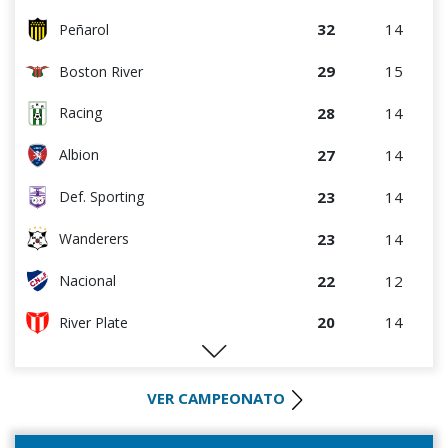
7
4
Artigas
32
14
Peñarol
7
4
Colón
29
15
Boston River
6
4
Cerro
28
14
Racing
5
8
Cerrito
27
14
Albion
5
9
Durazno
23
14
Def. Sporting
4
5
Central Español
23
14
Wanderers
2
5
Deportivo CEM
22
12
Nacional
2
5
Cerro Largo
20
14
River Plate
1
3
Liffa
19
14
Bella Vista
0
0
Rampla Juniors
VER CAMPEONATO
17
14
Liverpool
0
0
Canadian