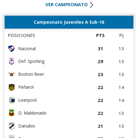
VER CAMPEONATO
15
13
River Plate
14
13
Liverpool
Campeonato Juveniles A Sub-16
13
13
Rentistas
POSICIONES
PTS
PJ
13
12
Danubio
31
13
Nacional
13
13
D. Maldonado
29
13
Def. Sporting
8
13
Bella Vista
23
13
Boston River
2
14
Juventud
22
14
Peñarol
22
14
Liverpool
22
13
D. Maldonado
21
13
Danubio