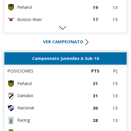
19
13
Peñarol
17
13
Boston River
16
13
Def. Sporting
VER CAMPEONATO
16
13
Danubio
14
13
Rentistas
Campeonato Juveniles A Sub-14
14
13
D. Maldonado
POSICIONES
PTS
PJ
12
13
Wanderers
31
13
Peñarol
12
13
Bella Vista
31
13
Danubio
10
13
Albion
30
13
Nacional
8
13
Juventud
28
13
Racing