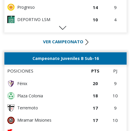
14
9
Progreso
10
4
DEPORTIVO LSM
10
5
Artigas
VER CAMPEONATO
9
7
Salto FC
8
4
Villa Teresa
Campeonato Juveniles B Sub-16
8
5
Cerro Largo
POSICIONES
PTS
PJ
8
8
Estudiantes del Plata
20
9
Fénix
7
4
Cerro
18
10
Plaza Colonia
7
4
Colón
17
9
Terremoto
7
8
Cerrito
17
10
Miramar Misiones
7
8
Tacuarembó