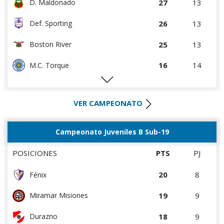
27
13
D. Maldonado
26
13
Def. Sporting
25
13
Boston River
16
14
M.C. Torque
14
13
Liverpool
VER CAMPEONATO
14
13
Albion
14
14
Paysandú FC
Campeonato Juveniles B Sub-19
12
13
River Plate
POSICIONES
PTS
PJ
10
13
Wanderers
20
8
Fénix
8
13
Rentistas
19
9
Miramar Misiones
6
13
Bella Vista
18
9
Durazno