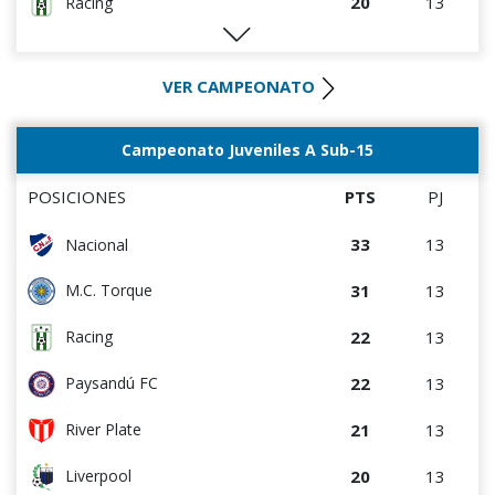
20
13
Racing
20
13
River Plate
VER CAMPEONATO
17
13
Wanderers
16
13
M.C. Torque
Campeonato Juveniles A Sub-15
14
13
Paysandú FC
POSICIONES
PTS
PJ
12
13
Albion
33
13
Nacional
12
13
Bella Vista
31
13
M.C. Torque
8
13
Rentistas
22
13
Racing
7
13
Juventud
22
13
Paysandú FC
21
13
River Plate
20
13
Liverpool