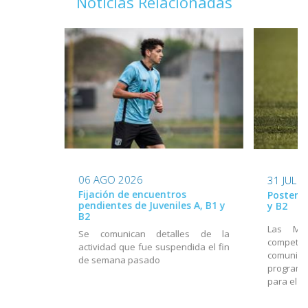
Noticias Relacionadas
06 AGO 2026
31 JUL 
Fijación de encuentros
Posterga
pendientes de Juveniles A, B1 y
y B2
B2
Las Mes
Se comunican detalles de la
compet
actividad que fue suspendida el fin
comunica
de semana pasado
programa
para el f