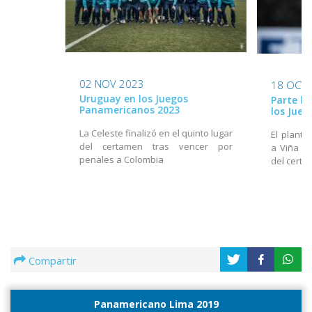
02 NOV 2023
18 OCT 
Uruguay en los Juegos
Parte la
Panamericanos 2023
los Jue
La Celeste finalizó en el quinto lugar
El plante
del certamen tras vencer por
a Viña de
penales a Colombia
del cert
Compartir
Panamericano Lima 2019