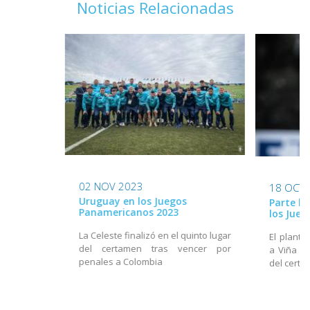
Noticias Relacionadas
02 NOV 2023
18 OCT 
Uruguay en los Juegos
Parte la
Panamericanos 2023
los Jue
La Celeste finalizó en el quinto lugar
El plante
del certamen tras vencer por
a Viña de
penales a Colombia
del cert