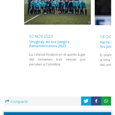
02 NOV 2023
18 OCT 
Uruguay en los Juegos
Parte la
Panamericanos 2023
los Jue
La Celeste finalizó en el quinto lugar
El plante
del certamen tras vencer por
a Viña de
penales a Colombia
del cert
Compartir