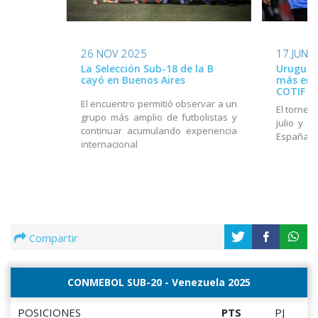
26 NOV 2025
17 JUN 
La Selección Sub-18 de la B
Uruguay
cayó en Buenos Aires
más en e
COTIF
El encuentro permitió observar a un
El torneo
grupo más amplio de futbolistas y
julio y e
continuar acumulando experiencia
España
internacional
Compartir
CONMEBOL SUB-20 - Venezuela 2025
POSICIONES
PTS
PJ