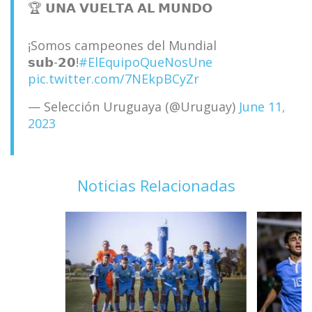
🏆 𝗨𝗡𝗔 𝗩𝗨𝗘𝗟𝗧𝗔 𝗔𝗟 𝗠𝗨𝗡𝗗𝗢
¡Somos campeones del Mundial
𝘀𝘂𝗯-𝟮𝟬!
#ElEquipoQueNosUne
pic.twitter.com/7NEkpBCyZr
— Selección Uruguaya (@Uruguay)
June 11,
2023
Noticias Relacionadas