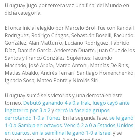
Uruguay jugó por tercera vez una final del Mundo en
dicha categoría.
El once inicial elegido por Marcelo Broli fue con Randall
Rodríguez, Rodrigo Chagas, Sebastián Boselli, Facundo
González, Alan Matturro, Luciano Rodríguez, Fabricio
Díaz, Damián García, Anderson Duarte, Juan Cruz de los
Santos y Franco González. Suplentes: Facundo
Machado, José Arbío, Mateo Antoni, Mathías De Ritis,
Matías Abaldo, Andrés Ferrari, Santiago Homenchenko,
Ignacio Sosa, Mateo Ponte y Nicolás Siri.
Uruguay sumó seis victorias y una derrota en este
torneo.
Debutó ganando 4 a 0 a Irak
,
luego cayó ante
Inglaterra por 3 a 2
y
cerró la fase de grupos
derrotando 1-0 a Túnez
. En la segunda fase,
se le ganó
1-0 a Gambia en octavos.
Venció 2 a 0 a Estados Unidos
en cuartos
,
en la semifinal le ganó 1-0 a Israel
y se