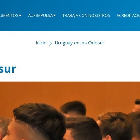
UMENTOS
AUF IMPULSA
TRABAJA CON NOSOTROS
ACREDITACI
Inicio
Uruguay en los Odesur
sur