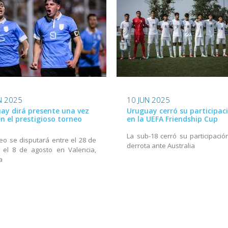
N 2025
10 JUN 2025
ay dirá presente una vez
Uruguay cerró su participac
n el prestigioso torneo
en la UEFA Friendship Cup
La sub-18 cerró su participació
neo se disputará entre el 28 de
derrota ante Australia
y el 8 de agosto en Valencia,
a