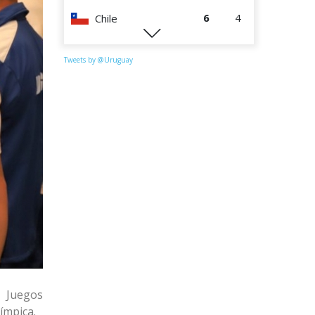
6
4
Chile
0
4
Perú
Tweets by @Uruguay
s Juegos
ímpica.