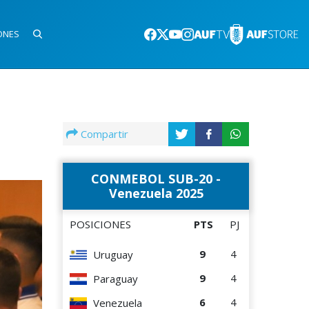
ONES
Compartir
CONMEBOL SUB-20 -
Venezuela 2025
POSICIONES
PTS
PJ
9
4
Uruguay
9
4
Paraguay
6
4
Venezuela