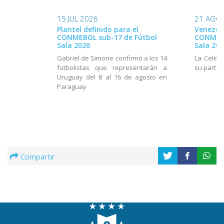
15 JUL 2026
21 AGO
Plantel definido para el
Venezue
CONMEBOL sub-17 de Fútbol
CONMEBO
Sala 2026
Sala 202
Gabriel de Simone confirmó a los 14
La Celest
futbolistas que representarán a
su partic
Uruguay del 8 al 16 de agosto en
Paraguay
Compartir