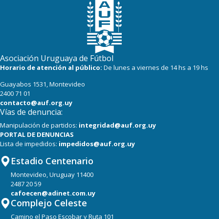
19
18
Miramar Misiones
Asociación Uruguaya de Fútbol
Horario de atención al público:
De lunes a viernes de 14 hs a 19 hs
Guayabos 1531, Montevideo
2400 71 01
contacto@auf.org.uy
Vías de denuncia:
Manipulación de partidos:
integridad@auf.org.uy
PORTAL DE DENUNCIAS
Lista de impedidos:
impedidos@auf.org.uy
Estadio Centenario
Montevideo, Uruguay 11400
2487 20 59
cafoecen@adinet.com.uy
Complejo Celeste
Camino el Paso Escobar y Ruta 101