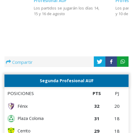
Profesional AUF
Profesio
Los partidos se jugarán los días 14,
Los parti
15 y 16 de agosto
y 10 de a
Compartir
Segunda Profesional AUF
POSICIONES
PTS
PJ
32
20
Fénix
31
18
Plaza Colonia
29
18
Cerrito