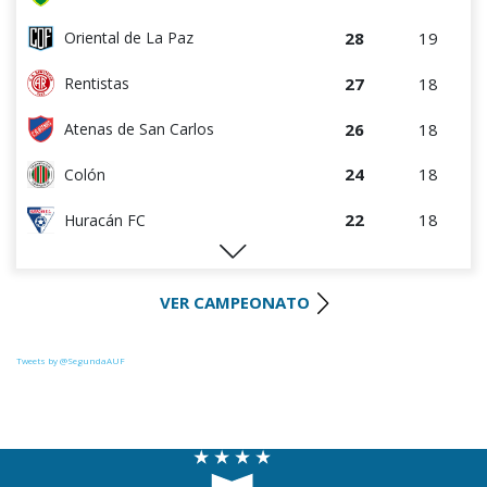
28
19
Oriental de La Paz
27
18
Rentistas
26
18
Atenas de San Carlos
24
18
Colón
22
18
Huracán FC
22
18
River Plate
VER CAMPEONATO
21
18
Uruguay Montevideo
21
18
La Luz
Tweets by @SegundaAUF
21
19
Tacuarembó
20
18
Paysandú FC