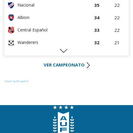
35
22
Nacional
34
22
Albion
33
22
Central Español
32
21
Wanderers
29
22
Liverpool
VER CAMPEONATO
28
22
Cerro Largo
24
21
Def. Sporting
Tweets by @LigaAUF
22
21
Juventud
22
22
Danubio
22
21
Boston River
19
21
Cerro