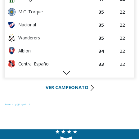
35
22
M.C. Torque
35
22
Nacional
35
22
Wanderers
34
22
Albion
33
22
Central Español
29
22
Liverpool
VER CAMPEONATO
28
22
Cerro Largo
27
22
Def. Sporting
Tweets by @LigaAUF
23
22
Juventud
22
22
Danubio