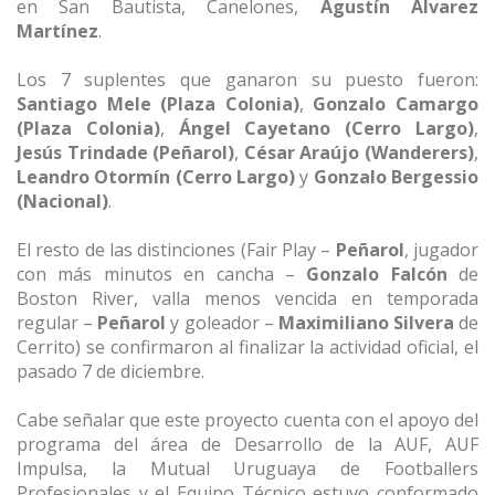
en San Bautista, Canelones,
Agustín Álvarez
Martínez
.
Los 7 suplentes que ganaron su puesto fueron:
Santiago Mele (Plaza Colonia)
,
Gonzalo Camargo
(Plaza Colonia)
,
Ángel Cayetano (Cerro Largo)
,
Jesús Trindade (Peñarol)
,
César Araújo (Wanderers)
,
Leandro Otormín (Cerro Largo)
y
Gonzalo Bergessio
(Nacional)
.
El resto de las distinciones (Fair Play –
Peñarol
, jugador
con más minutos en cancha –
Gonzalo Falcón
de
Boston River, valla menos vencida en temporada
regular –
Peñarol
y goleador –
Maximiliano Silvera
de
Cerrito) se confirmaron al finalizar la actividad oficial, el
pasado 7 de diciembre.
Cabe señalar que este proyecto cuenta con el apoyo del
programa del área de Desarrollo de la AUF, AUF
Impulsa, la Mutual Uruguaya de Footballers
Profesionales y el Equipo Técnico estuvo conformado