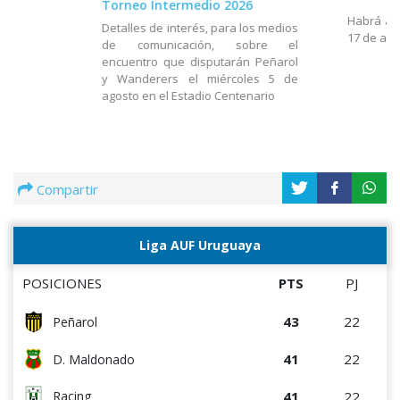
Torneo Intermedio 2026
Habrá act
Detalles de interés, para los medios
17 de ago
de comunicación, sobre el
encuentro que disputarán Peñarol
y Wanderers el miércoles 5 de
agosto en el Estadio Centenario
Compartir
Liga AUF Uruguaya
POSICIONES
PTS
PJ
43
22
Peñarol
41
22
D. Maldonado
41
22
Racing