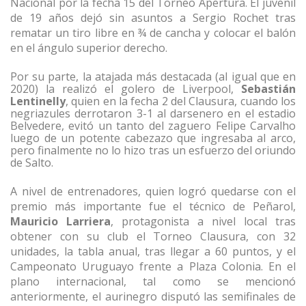
Nacional por la fecha 15 del Torneo Apertura. El juvenil
de 19 años dejó sin asuntos a Sergio Rochet tras
rematar un tiro libre en ¾ de cancha y colocar el balón
en el ángulo superior derecho.
Por su parte, la atajada más destacada (al igual que en
2020) la realizó el golero de Liverpool,
Sebastián
Lentinelly
, quien en la fecha 2 del Clausura, cuando los
negriazules derrotaron 3-1 al darsenero en el estadio
Belvedere, evitó un tanto del zaguero Felipe Carvalho
luego de un potente cabezazo que ingresaba al arco,
pero finalmente no lo hizo tras un esfuerzo del oriundo
de Salto.
A nivel de entrenadores, quien logró quedarse con el
premio más importante fue el técnico de Peñarol,
Mauricio Larriera
, protagonista a nivel local tras
obtener con su club el Torneo Clausura, con 32
unidades, la tabla anual, tras llegar a 60 puntos, y el
Campeonato Uruguayo frente a Plaza Colonia. En el
plano internacional, tal como se mencionó
anteriormente, el aurinegro disputó las semifinales de