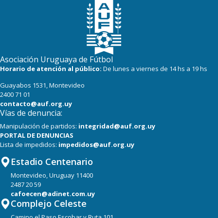
22
22
Boston River
19
22
Cerro
16
22
Progreso
Asociación Uruguaya de Fútbol
Horario de atención al público:
De lunes a viernes de 14 hs a 19 hs
Guayabos 1531, Montevideo
2400 71 01
contacto@auf.org.uy
Vías de denuncia:
Manipulación de partidos:
integridad@auf.org.uy
PORTAL DE DENUNCIAS
Lista de impedidos:
impedidos@auf.org.uy
Estadio Centenario
Montevideo, Uruguay 11400
2487 20 59
cafoecen@adinet.com.uy
Complejo Celeste
Camino el Paso Escobar y Ruta 101