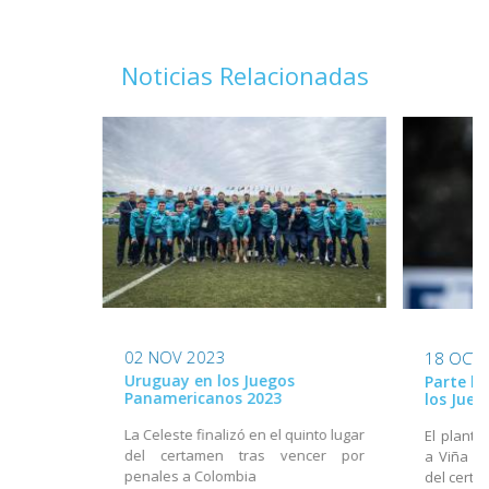
Noticias Relacionadas
02 NOV 2023
18 OCT 
Uruguay en los Juegos
Parte la
Panamericanos 2023
los Jue
La Celeste finalizó en el quinto lugar
El plante
del certamen tras vencer por
a Viña de
penales a Colombia
del cert