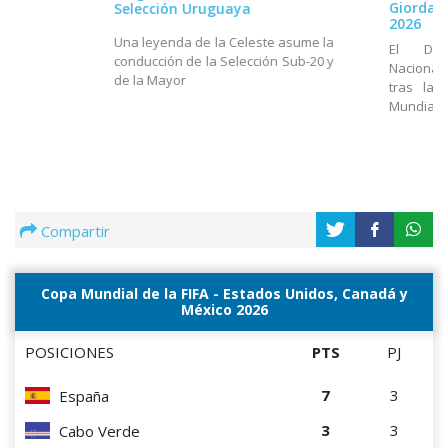
Giordan
Selección Uruguaya
2026
Una leyenda de la Celeste asume la
El Dir
conducción de la Selección Sub-20 y
Nacional
de la Mayor
tras la 
Mundial
Compartir
Copa Mundial de la FIFA - Estados Unidos, Canadá y
México 2026
POSICIONES
PTS
PJ
7
3
España
3
3
Cabo Verde