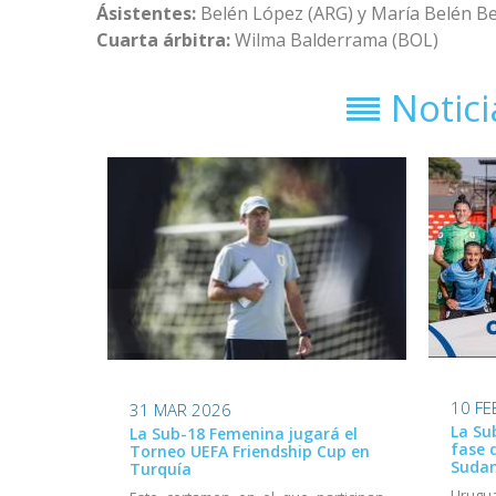
Ásistentes:
Belén López (ARG) y María Belén Be
Cuarta árbitra:
Wilma Balderrama (BOL)
Notic
10 FE
31 MAR 2026
La Su
La Sub-18 Femenina jugará el
fase 
Torneo UEFA Friendship Cup en
Suda
Turquía
Urugu