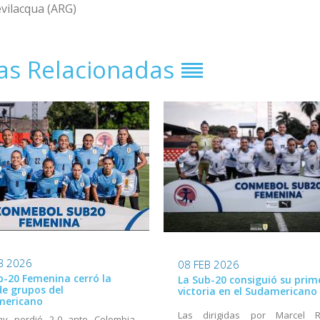
vilacqua (ARG)
ias Relacionadas
B 2026
08 FEB 2026
b-20 Femenina cerró la
La Sub-20 consiguió su prim
de grupos del
victoria en el Sudamericano
mericano
Las dirigidas por Marcel 
ay perdió 2-0 ante Colombia