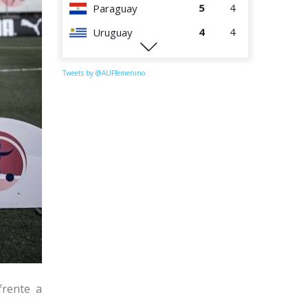
5
4
Paraguay
4
4
Uruguay
2
4
Chile
Tweets by @AUFfemenino
frente a