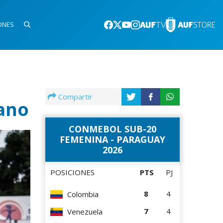
ONES
Compartir
ano
CONMEBOL SUB-20
FEMENINA - PARAGUAY
2026
POSICIONES
PTS
PJ
8
4
Colombia
7
4
Venezuela