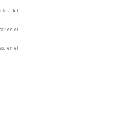
oles del
ar en el
s, en el