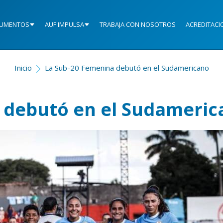
UMENTOS
AUF IMPULSA
TRABAJA CON NOSOTROS
ACREDITACI
Inicio
La Sub-20 Femenina debutó en el Sudamericano
 debutó en el Sudameric