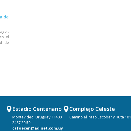
20 MAR 2023
04 MAR 2
a de
Las selecciones de Fútbol Sala
Las selec
siguen con sus movimientos
continúa
entrenam
ayor,
Entrenan en el Polideportivo del Club
Gabriel 
en el
Nacional de Football
futbolista
al de
Matías Cag
seis invita
Estadio Centenario
Complejo Celeste
Montevideo, Uruguay 11400
Camino el Paso Escobar y Ruta 101
2487 20 59
cafoecen@adinet.com.uy