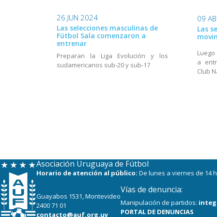
26 JUN 2024
09 AB
Las selecciones masculinas de
Las s
Fútbol Sala comenzaron a
movi
entrenar
Luego 
Preparan la Liga Evolución y los
a entr
sudamericanos sub-20 y sub-17
Club N
Asociación Uruguaya de Fútbol
Horario de atención al público:
De lunes a viernes de 14 h
Vías de denuncia:
Guayabos 1531, Montevideo
Manipulación de partidos:
integ
2400 71 01
PORTAL DE DENUNCIAS
contacto@auf.org.uy