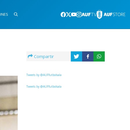
ONES
Compartir
s
Tweets by @AUFfutbolsala
Tweets by @AUFfutbolsala