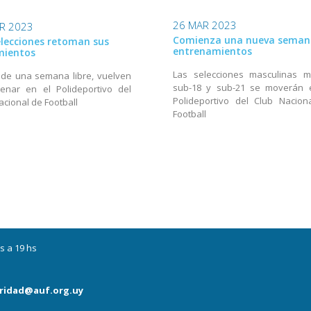
26 MAR 2023
R 2023
Comienza una nueva seman
elecciones retoman sus
entrenamientos
mientos
Las selecciones masculinas m
de una semana libre, vuelven
sub-18 y sub-21 se moverán 
enar en el Polideportivo del
Polideportivo del Club Nacion
acional de Football
Football
s a 19 hs
ridad@auf.org.uy