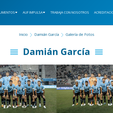
UMENTOS
AUF IMPULSA
TRABAJA CON NOSOTROS
ACREDITACI
Inicio
Damián García
Galería de Fotos
Damián García