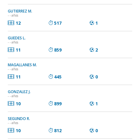
GUTIERREZ M.
- - años
12
517
1
GUEDES L.
- - años
11
859
2
MAGALLANES M.
- - años
11
445
0
GONZALEZ J.
- - años
10
899
1
SEGUNDO R.
- - años
10
812
0