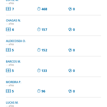
- - años
7
468
0
CHAGAS N.
- - años
6
157
0
ALDECOSEA O.
- - años
5
152
0
BARCOS M.
- - años
5
133
0
MOREIRA P.
- - años
5
96
0
LUCAS M.
- - años