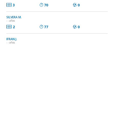
3
70
0
SILVERA M.
- - años
2
77
0
IFRAN J.
- - años
2
57
0
QUIROGA N.
- - años
1
44
0
RODRIGUEZ B.
- - años
0
0
0
MIERES D.
- - años