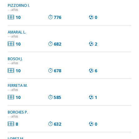
PIZZORNO I.
- - años
10
776
0
AMARAL L.
- - años
10
682
2
BOSCH J.
- - años
10
678
6
FERRETA M.
- - años
10
585
1
BORCHES P.
- - años
8
632
0
LOPEZ M.