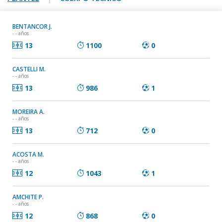
BENTANCOR J.
- - años
13
1100
0
CASTELLI M.
- - años
13
986
1
MOREIRA A.
- - años
13
712
0
ACOSTA M.
- - años
12
1043
1
AMCHITE P.
- - años
12
868
0