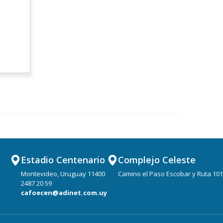
Estadio Centenario
Complejo Celeste
Montevideo, Uruguay 11400
Camino el Paso Escobar y Ruta 101
2487 20 59
cafoecen@adinet.com.uy