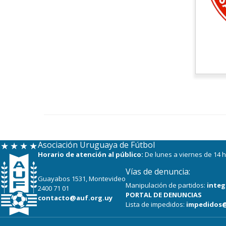
Asociación Uruguaya de Fútbol
Horario de atención al público:
De lunes a viernes de 14 h
Vías de denuncia:
Guayabos 1531, Montevideo
Manipulación de partidos:
integ
2400 71 01
PORTAL DE DENUNCIAS
contacto@auf.org.uy
Lista de impedidos:
impedidos@