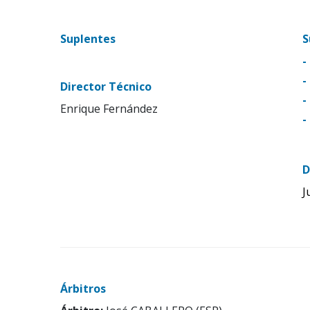
Suplentes
S
-
-
Director Técnico
-
Enrique Fernández
-
D
J
Árbitros