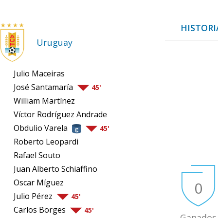
HISTORI
Uruguay
Julio Maceiras
José Santamaría
45'
William Martínez
Víctor Rodríguez Andrade
Obdulio Varela
45'
Roberto Leopardi
Rafael Souto
Juan Alberto Schiaffino
Oscar Míguez
0
Julio Pérez
45'
Carlos Borges
45'
Ganados