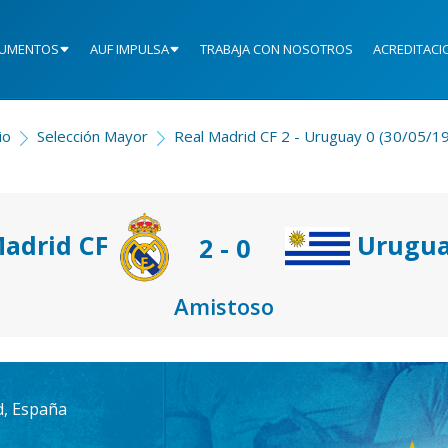
UMENTOS
AUF IMPULSA
TRABAJA CON NOSOTROS
ACREDITACI
io
Selección Mayor
Real Madrid CF 2 - Uruguay 0 (30/05/1
Madrid CF
Urugu
2 - 0
Amistoso
d, España