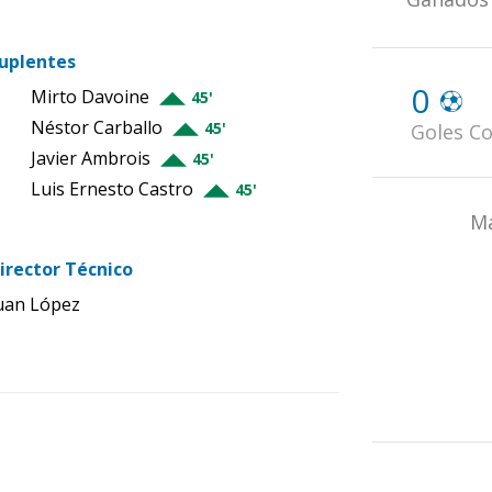
uplentes
0
Mirto Davoine
45'
Néstor Carballo
45'
Goles Co
Javier Ambrois
45'
Luis Ernesto Castro
45'
Má
irector Técnico
uan López