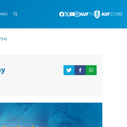
ONES
954)
ay