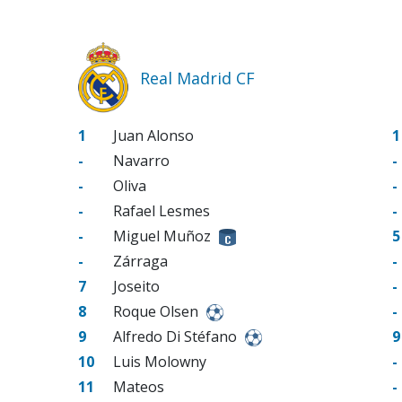
Real Madrid CF
1
Juan Alonso
1
-
Navarro
-
-
Oliva
-
-
Rafael Lesmes
-
-
Miguel Muñoz
5
-
Zárraga
-
7
Joseito
-
8
Roque Olsen
-
9
Alfredo Di Stéfano
9
10
Luis Molowny
-
11
Mateos
-