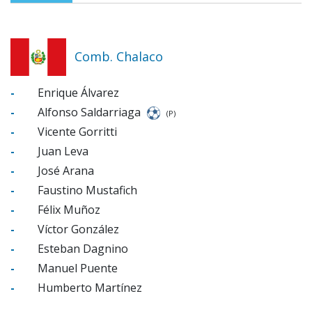
Comb. Chalaco
-
Enrique Álvarez
-
Alfonso Saldarriaga
(P)
-
Vicente Gorritti
-
Juan Leva
-
José Arana
-
Faustino Mustafich
-
Félix Muñoz
-
Víctor González
-
Esteban Dagnino
-
Manuel Puente
-
Humberto Martínez