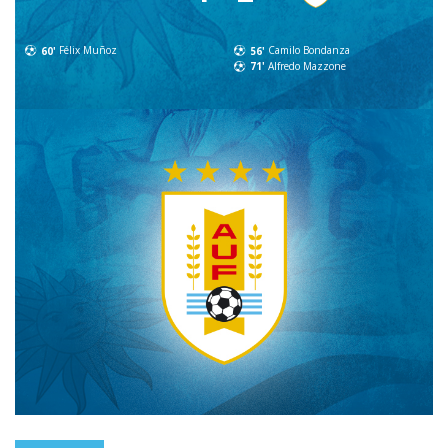
60'
Félix Muñoz
56'
Camilo Bondanza
71'
Alfredo Mazzone