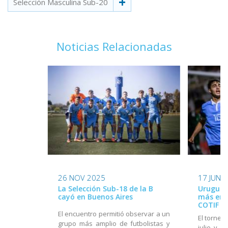
Selección Masculina Sub-20
Noticias Relacionadas
26 NOV 2025
17 JUN 
La Selección Sub-18 de la B
Uruguay
cayó en Buenos Aires
más en e
COTIF
El encuentro permitió observar a un
El torneo
grupo más amplio de futbolistas y
julio y e