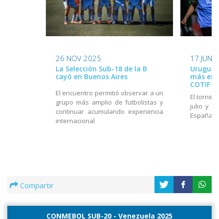
26 NOV 2025
17 JUN 
La Selección Sub-18 de la B
Uruguay
cayó en Buenos Aires
más en e
COTIF
El encuentro permitió observar a un
El torneo
grupo más amplio de futbolistas y
julio y e
continuar acumulando experiencia
España
internacional
Compartir
CONMEBOL SUB-20 - Venezuela 2025