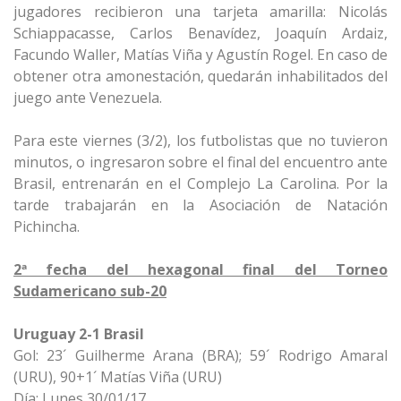
jugadores recibieron una tarjeta amarilla: Nicolás
Schiappacasse, Carlos Benavídez, Joaquín Ardaiz,
Facundo Waller, Matías Viña y Agustín Rogel. En caso de
obtener otra amonestación, quedarán inhabilitados del
juego ante Venezuela.
Para este viernes (3/2), los futbolistas que no tuvieron
minutos, o ingresaron sobre el final del encuentro ante
Brasil, entrenarán en el Complejo La Carolina. Por la
tarde trabajarán en la Asociación de Natación
Pichincha.
2ª fecha del hexagonal final del Torneo
Sudamericano sub-20
Uruguay 2-1 Brasil
Gol: 23´ Guilherme Arana (BRA); 59´ Rodrigo Amaral
(URU), 90+1´ Matías Viña (URU)
Día: Lunes 30/01/17