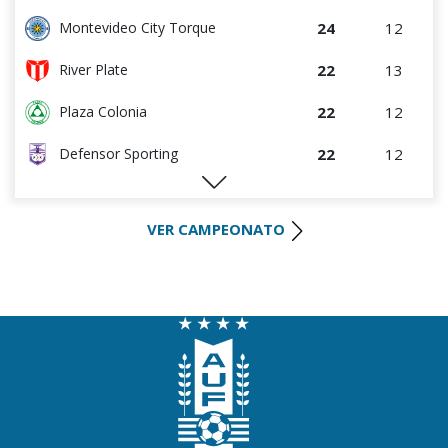
24
12
Montevideo City Torque
22
13
River Plate
22
12
Plaza Colonia
22
12
Defensor Sporting
19
12
Wanderers
VER CAMPEONATO
19
12
S.J. Albion
16
14
Danubio
14
12
Boston River
9
12
Juventud
8
13
(FF) DEPORTIVO LSM
6
12
Racing