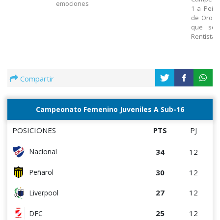
emociones
1 a Peñar
de Oro S
que se 
Rentistas
Compartir
Campeonato Femenino Juveniles A Sub-16
POSICIONES
PTS
PJ
34
12
Nacional
30
12
Peñarol
27
12
Liverpool
25
12
DFC