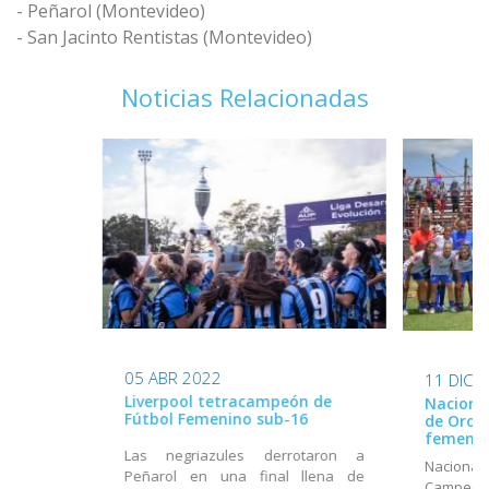
- Peñarol (Montevideo)
- San Jacinto Rentistas (Montevideo)
Noticias Relacionadas
05 ABR 2022
11 DIC 
Liverpool tetracampeón de
Naciona
Fútbol Femenino sub-16
de Oro S
femeni
Las negriazules derrotaron a
Nacional
Peñarol en una final llena de
Campeona