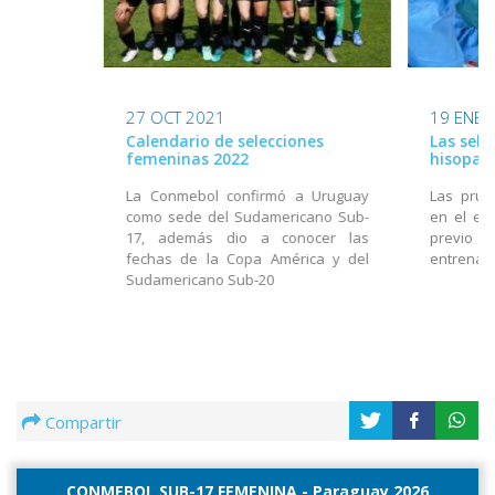
27 OCT 2021
19 ENE 
Calendario de selecciones
Las sele
femeninas 2022
hisoparo
La Conmebol confirmó a Uruguay
Las prue
como sede del Sudamericano Sub-
en el es
17, además dio a conocer las
previo
fechas de la Copa América y del
entrenam
Sudamericano Sub-20
Compartir
CONMEBOL SUB-17 FEMENINA - Paraguay 2026