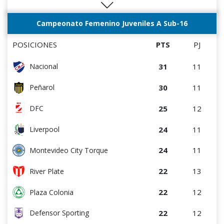
2
4
Chile
Campeonato Femenino Juveniles A Sub-16
POSICIONES
PTS
PJ
31
11
Nacional
30
11
Peñarol
25
12
DFC
24
11
Liverpool
24
11
Montevideo City Torque
22
13
River Plate
22
12
Plaza Colonia
22
12
Defensor Sporting