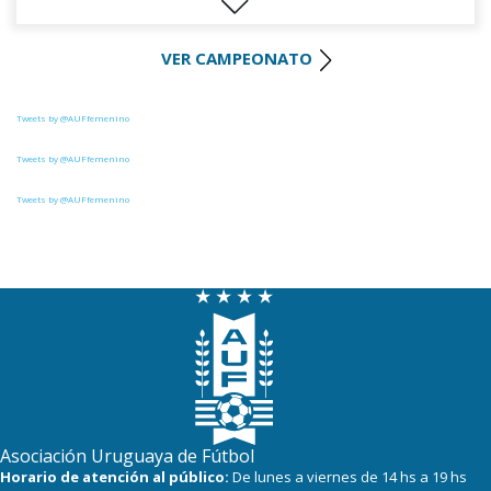
19
12
Wanderers
VER CAMPEONATO
16
13
Danubio
16
11
S.J. Albion
Tweets by @AUFfemenino
14
12
Boston River
Tweets by @AUFfemenino
Tweets by @AUFfemenino
9
12
Juventud
8
13
(FF) DEPORTIVO LSM
6
12
Racing
3
12
Progreso
3
12
Canadian
Asociación Uruguaya de Fútbol
Horario de atención al público:
De lunes a viernes de 14 hs a 19 hs